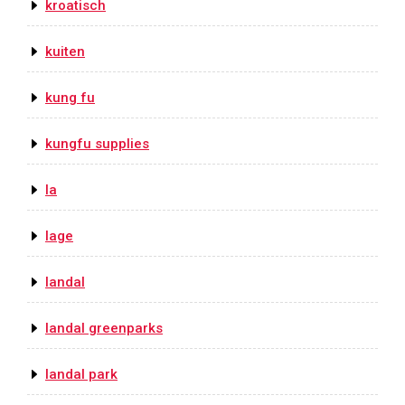
kroatisch
kuiten
kung fu
kungfu supplies
la
lage
landal
landal greenparks
landal park