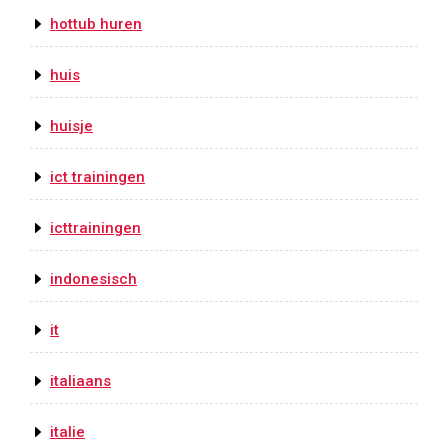
hottub huren
huis
huisje
ict trainingen
icttrainingen
indonesisch
it
italiaans
italie