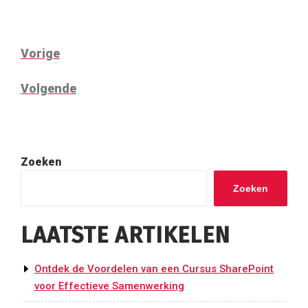
BERICHT
Vorig
Vorige
NAVIGATIE
bericht
Volgend
Volgende
bericht
Zoeken
Zoeken
LAATSTE ARTIKELEN
Ontdek de Voordelen van een Cursus SharePoint
voor Effectieve Samenwerking