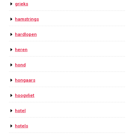
grieks
hamstrings
hardlopen
heren
hond
hongaars
hoogvliet
hotel
hotels