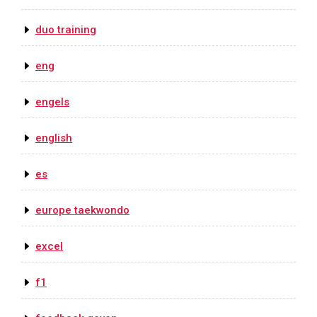
duo training
eng
engels
english
es
europe taekwondo
excel
f1