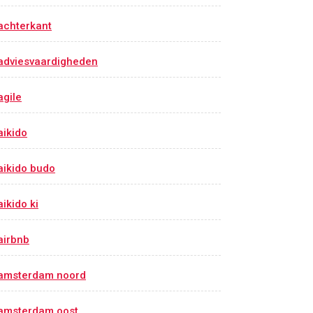
achterkant
adviesvaardigheden
agile
aikido
aikido budo
aikido ki
airbnb
amsterdam noord
amsterdam oost