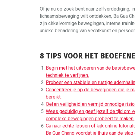
Of je nu op zoek bent naar zelfverdediging, 
lichaamsbeweging wilt ontdekken, Ba Gua Chan
zijn cirkelvormige bewegingen, interne traini
unieke benadering van vechtkunst en persoonl
8 TIPS VOOR HET BEOEFEN
Begin met het uitvoeren van de basisbewe
techniek te verfijnen.
Probeer een stabiele en rustige ademhalin
Concentreer je op de bewegingen die je maa
bereikt.
Oefen veiligheid en vermijd onnodige risic
Wees geduldig en geef jezelf de tijd om 
complexe bewegingen probeert te maken.
Ga naar echte lessen of kijk online tutori
Ba Gua Chang voordat je thuis aan de slag