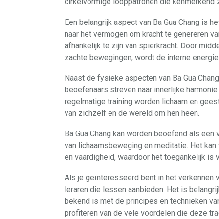
cirkelvormige looppatronen die kenmerkend z
Een belangrijk aspect van Ba Gua Chang is het o
naar het vermogen om kracht te genereren vanu
afhankelijk te zijn van spierkracht. Door mid
zachte bewegingen, wordt de interne energie
Naast de fysieke aspecten van Ba Gua Chang, 
beoefenaars streven naar innerlijke harmonie
regelmatige training worden lichaam en geest 
van zichzelf en de wereld om hen heen.
Ba Gua Chang kan worden beoefend als een v
van lichaamsbeweging en meditatie. Het kan 
en vaardigheid, waardoor het toegankelijk is 
Als je geïnteresseerd bent in het verkennen v
leraren die lessen aanbieden. Het is belangri
bekend is met de principes en technieken van
profiteren van de vele voordelen die deze tra