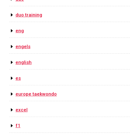
duo training
eng
engels
english
es
europe taekwondo
excel
f1