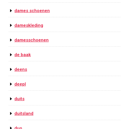
dames schoenen
dameskleding
damesschoenen
de baak
deens
deepl
duits
duitsland
duo