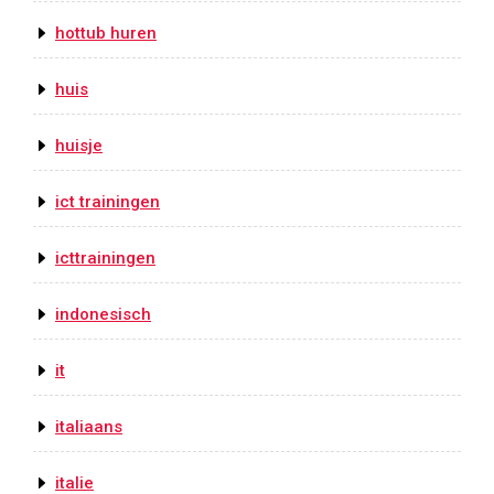
hottub huren
huis
huisje
ict trainingen
icttrainingen
indonesisch
it
italiaans
italie