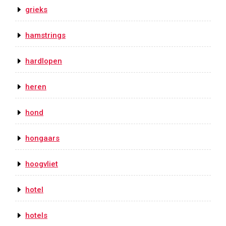
grieks
hamstrings
hardlopen
heren
hond
hongaars
hoogvliet
hotel
hotels