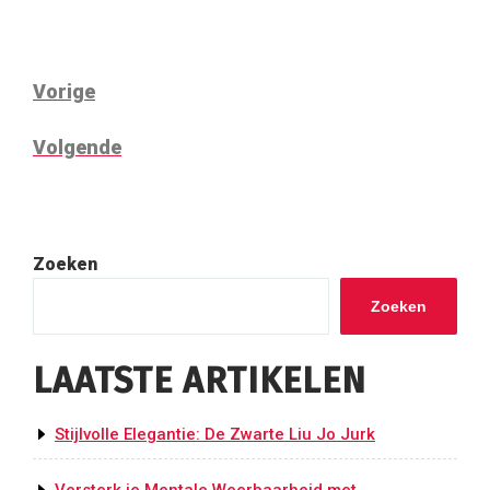
BERICHTNAVIGATIE
Vorig
Vorige
bericht
Volgend
Volgende
bericht
Zoeken
Zoeken
LAATSTE ARTIKELEN
Stijlvolle Elegantie: De Zwarte Liu Jo Jurk