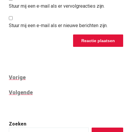
Stuur mij een e-mail als er vervolgreacties zijn.
Stuur mij een e-mail als er nieuwe berichten zijn.
BERICHTNAVIGATIE
Vorig
Vorige
bericht
Volgend
Volgende
bericht
Zoeken