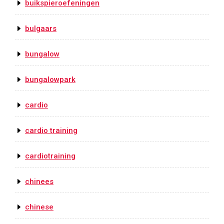
buikspieroefeningen
bulgaars
bungalow
bungalowpark
cardio
cardio training
cardiotraining
chinees
chinese