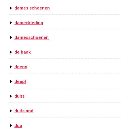
dames schoenen
dameskleding
damesschoenen
de baak
deens
deepl
duits
duitsland
duo