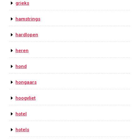
grieks
hamstrings
hardlopen
heren
hond
hongaars
hoogvliet
hotel
hotels