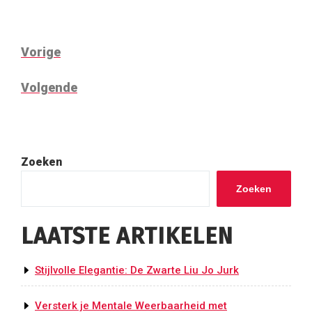
BERICHTNAVIGATIE
Vorig
Vorige
bericht
Volgend
Volgende
bericht
Zoeken
Zoeken
LAATSTE ARTIKELEN
Stijlvolle Elegantie: De Zwarte Liu Jo Jurk
Versterk je Mentale Weerbaarheid met