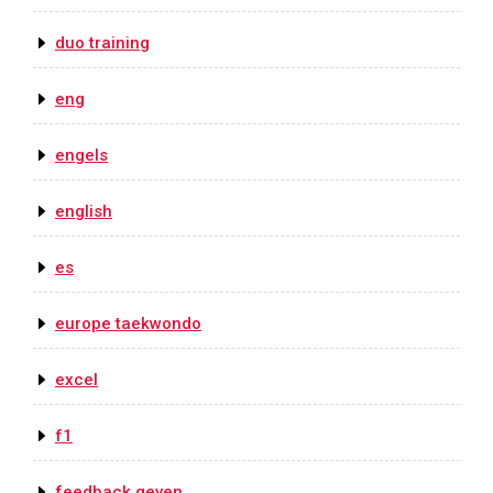
duo training
eng
engels
english
es
europe taekwondo
excel
f1
feedback geven