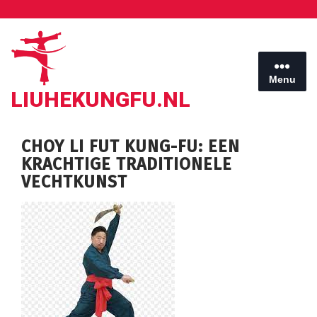
Ga
naar
de
inhoud
Menu
LIUHEKUNGFU.NL
CHOY LI FUT KUNG-FU: EEN
KRACHTIGE TRADITIONELE
VECHTKUNST