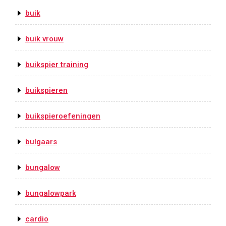
buik
buik vrouw
buikspier training
buikspieren
buikspieroefeningen
bulgaars
bungalow
bungalowpark
cardio