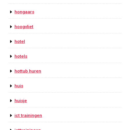
hongaars
hoogvliet
hotel
hotels
hottub huren
huis
huisje
ict trainingen