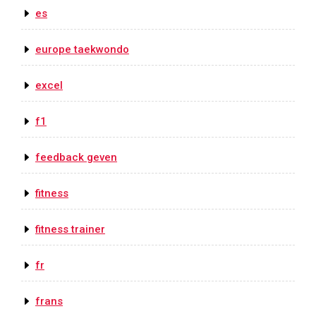
es
europe taekwondo
excel
f1
feedback geven
fitness
fitness trainer
fr
frans