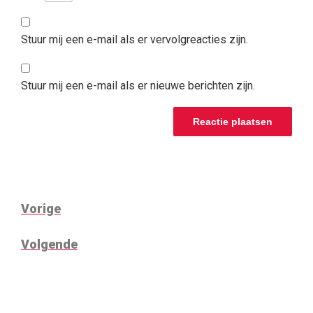
Stuur mij een e-mail als er vervolgreacties zijn.
Stuur mij een e-mail als er nieuwe berichten zijn.
BERICHT
Vorig
Vorige
NAVIGATIE
bericht
Volgend
Volgende
bericht