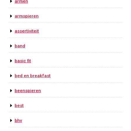
armen
armspieren
assertiviteit
band
basic fit
bed en breakfast
beenspieren
best
bhv