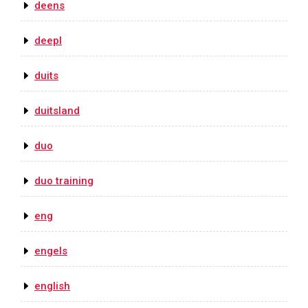
deens
deepl
duits
duitsland
duo
duo training
eng
engels
english