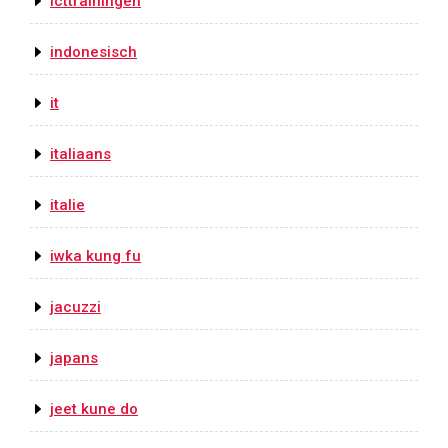
icttrainingen
indonesisch
it
italiaans
italie
iwka kung fu
jacuzzi
japans
jeet kune do