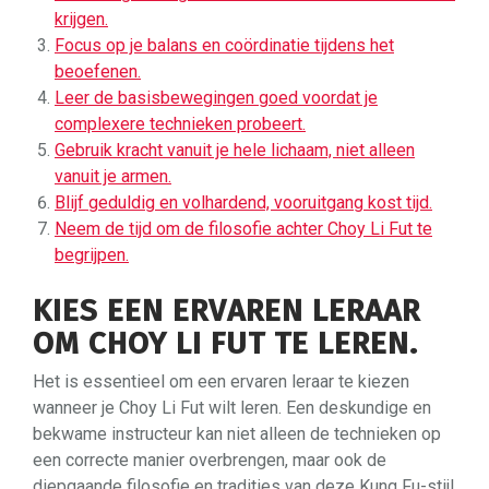
krijgen.
Focus op je balans en coördinatie tijdens het
beoefenen.
Leer de basisbewegingen goed voordat je
complexere technieken probeert.
Gebruik kracht vanuit je hele lichaam, niet alleen
vanuit je armen.
Blijf geduldig en volhardend, vooruitgang kost tijd.
Neem de tijd om de filosofie achter Choy Li Fut te
begrijpen.
KIES EEN ERVAREN LERAAR
OM CHOY LI FUT TE LEREN.
Het is essentieel om een ervaren leraar te kiezen
wanneer je Choy Li Fut wilt leren. Een deskundige en
bekwame instructeur kan niet alleen de technieken op
een correcte manier overbrengen, maar ook de
diepgaande filosofie en tradities van deze Kung Fu-stijl