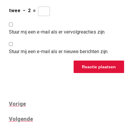
twee
−
2
=
Stuur mij een e-mail als er vervolgreacties zijn.
Stuur mij een e-mail als er nieuwe berichten zijn.
BERICHTNAVIGATIE
Vorig
Vorige
bericht
Volgend
Volgende
bericht