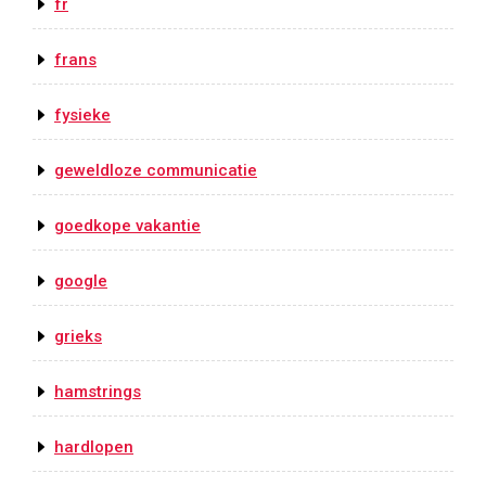
fr
frans
fysieke
geweldloze communicatie
goedkope vakantie
google
grieks
hamstrings
hardlopen