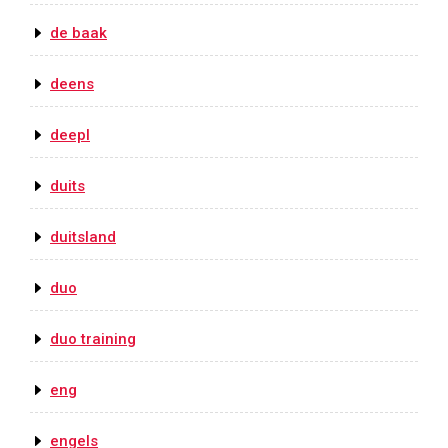
de baak
deens
deepl
duits
duitsland
duo
duo training
eng
engels