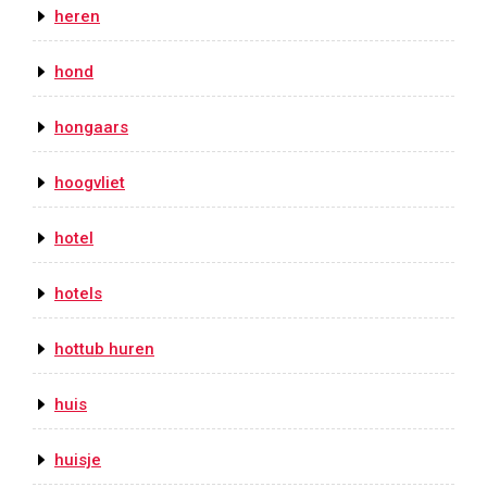
heren
hond
hongaars
hoogvliet
hotel
hotels
hottub huren
huis
huisje