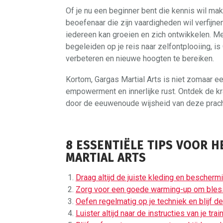
Of je nu een beginner bent die kennis wil mak
beoefenaar die zijn vaardigheden wil verfijne
iedereen kan groeien en zich ontwikkelen. Me
begeleiden op je reis naar zelfontplooiing, i
verbeteren en nieuwe hoogten te bereiken.
Kortom, Gargas Martial Arts is niet zomaar ee
empowerment en innerlijke rust. Ontdek de kra
door de eeuwenoude wijsheid van deze prachtig
8 ESSENTIËLE TIPS VOOR 
MARTIAL ARTS
Draag altijd de juiste kleding en bescherm
Zorg voor een goede warming-up om bles
Oefen regelmatig op je techniek en blijf d
Luister altijd naar de instructies van je tr