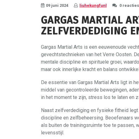
09 juni 2024
liuhekungfunl
0 reacties
GARGAS MARTIAL AR
ZELFVERDEDIGING E
Gargas Martial Arts is een eeuwenoude vechtku
gevechtstechnieken van het Verre Oosten. Dez
mentale discipline en spirituele groei, waard
maar ook innerlijke kracht en balans ontwikke
De essentie van Gargas Martial Arts ligt in h
middel van gecontroleerde bewegingen, adem
in het moment te zijn, stress los te laten en z
Naast zelfverdediging en fysieke fitheid legt
discipline en zelfbeheersing. Beoefenaars
als buiten de trainingsruimte toe te passen, 
levensstijl.