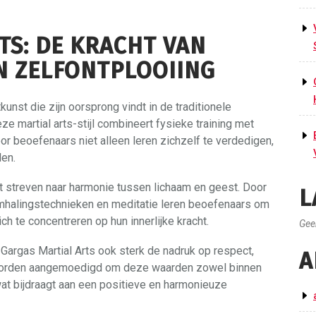
TS: DE KRACHT VAN
N ZELFONTPLOOIING
nst die zijn oorsprong vindt in de traditionele
e martial arts-stijl combineert fysieke training met
oor beoefenaars niet alleen leren zichzelf te verdedigen,
len.
et streven naar harmonie tussen lichaam en geest. Door
L
halingstechnieken en meditatie leren beoefenaars om
ich te concentreren op hun innerlijke kracht.
Gee
 Gargas Martial Arts ook sterk de nadruk op respect,
A
 worden aangemoedigd om deze waarden zowel binnen
wat bijdraagt aan een positieve en harmonieuze