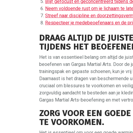
Blijf gefocust en geconcentreerd tijdens d
Neem voldoende rust om je lichaam te laten
Streef naar discipline en doorzettingsverm
Respecteer je medebeoefenaars en de prin
DRAAG ALTIJD DE JUIS
TIJDENS HET BEOEFENE
Het is van essentieel belang om altijd de jui
beoefenen van Gargas Martial Arts. Door de ju
trainingspak en gepaste schoenen, kun je vri
Daarnaast is het dragen van beschermende u
cruciaal om blessures te voorkomen en veilig
zorgvuldig aandacht te besteden aan je kledin
Gargas Martial Arts-beoefening en met vertr
ZORG VOOR EEN GOEDE
TE VOORKOMEN.
Het is essentieel om voor een goede warming