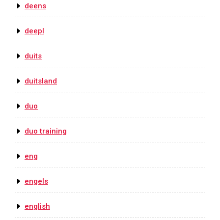
deens
deepl
duits
duitsland
duo
duo training
eng
engels
english