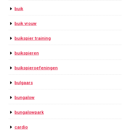
buik
buik vrouw
buikspier training
buikspieren
buikspieroefeningen
bulgaars
bungalow
bungalowpark
cardio