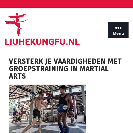
Ga
naar
de
inhoud
Menu
LIUHEKUNGFU.NL
VERSTERK JE VAARDIGHEDEN MET
GROEPSTRAINING IN MARTIAL
ARTS