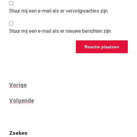
Stuur mij een e-mail als er vervolgreacties zijn.
Stuur mij een e-mail als er nieuwe berichten zijn.
BERICHTNAVIGATIE
Vorig
Vorige
bericht
Volgend
Volgende
bericht
Zoeken