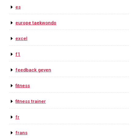
es
europe taekwondo
excel
f1
feedback geven
fitness
fitness trainer
fr
frans