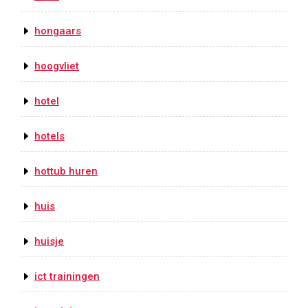
hongaars
hoogvliet
hotel
hotels
hottub huren
huis
huisje
ict trainingen