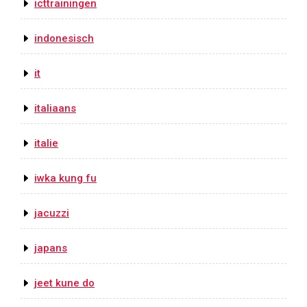
icttrainingen
indonesisch
it
italiaans
italie
iwka kung fu
jacuzzi
japans
jeet kune do