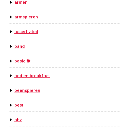
armen
armspieren
assertiviteit
band
basic fit
bed en breakfast
beenspieren
best
bhv