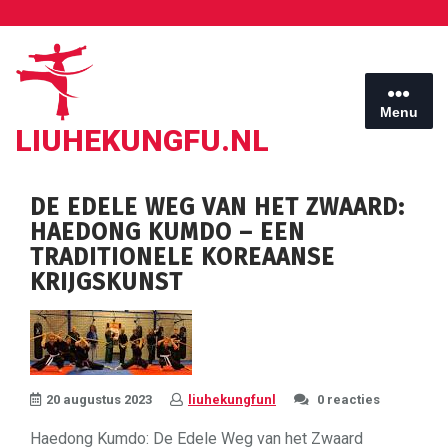
Ga
naar
de
inhoud
Menu
LIUHEKUNGFU.NL
DE EDELE WEG VAN HET ZWAARD:
HAEDONG KUMDO – EEN
TRADITIONELE KOREAANSE
KRIJGSKUNST
20 augustus 2023
liuhekungfunl
0 reacties
Haedong Kumdo: De Edele Weg van het Zwaard