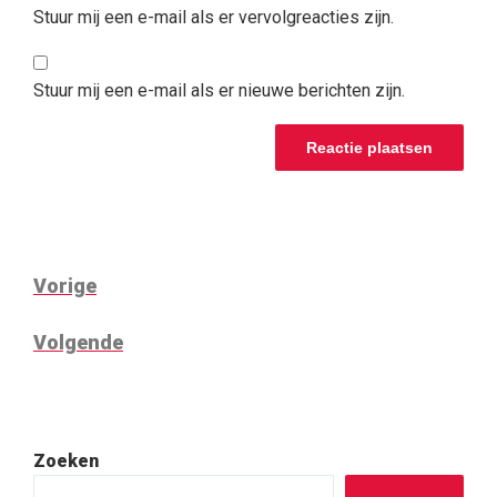
Stuur mij een e-mail als er vervolgreacties zijn.
Stuur mij een e-mail als er nieuwe berichten zijn.
BERICHTNAVIGATIE
Vorig
Vorige
bericht
Volgend
Volgende
bericht
Zoeken