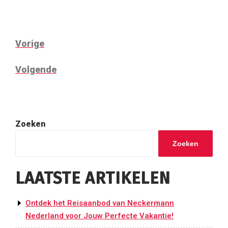
BERICHT
Vorig
Vorige
NAVIGATIE
bericht
Volgend
Volgende
bericht
Zoeken
Zoeken
LAATSTE ARTIKELEN
Ontdek het Reisaanbod van Neckermann
Nederland voor Jouw Perfecte Vakantie!