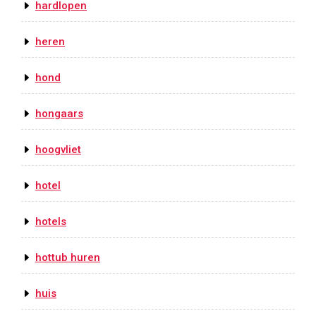
hardlopen
heren
hond
hongaars
hoogvliet
hotel
hotels
hottub huren
huis