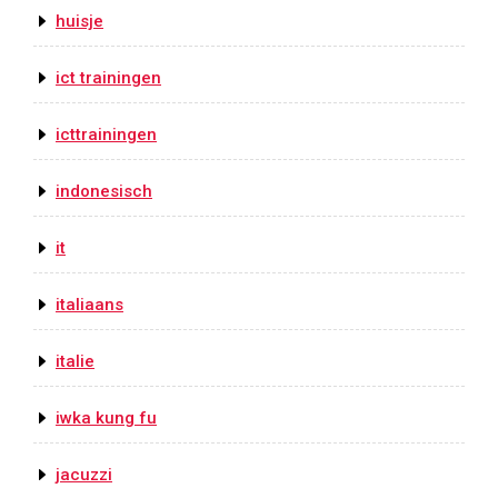
huisje
ict trainingen
icttrainingen
indonesisch
it
italiaans
italie
iwka kung fu
jacuzzi