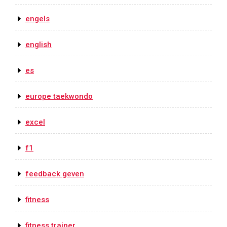
engels
english
es
europe taekwondo
excel
f1
feedback geven
fitness
fitness trainer