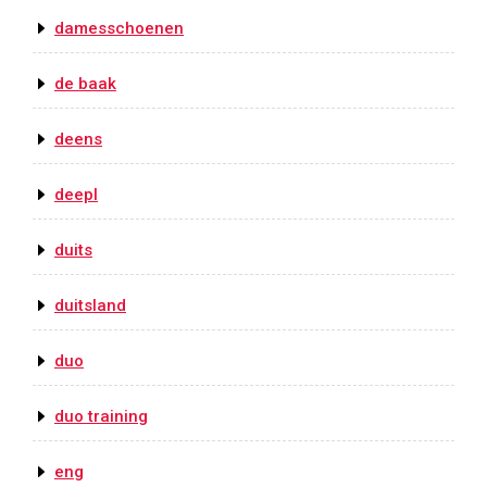
damesschoenen
de baak
deens
deepl
duits
duitsland
duo
duo training
eng