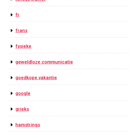
fr
frans
fysieke
geweldloze communicatie
goedkope vakantie
google
grieks
hamstrings