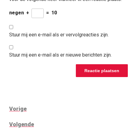
negen
+
=
10
Stuur mij een e-mail als er vervolgreacties zijn.
Stuur mij een e-mail als er nieuwe berichten zijn.
BERICHTNAVIGATIE
Vorig
Vorige
bericht
Volgend
Volgende
bericht