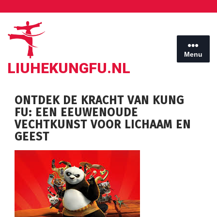
Ga
naar
de
inhoud
Menu
LIUHEKUNGFU.NL
ONTDEK DE KRACHT VAN KUNG
FU: EEN EEUWENOUDE
VECHTKUNST VOOR LICHAAM EN
GEEST