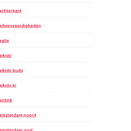
achterkant
adviesvaardigheden
agile
aikido
aikido budo
aikido ki
airbnb
amsterdam noord
amsterdam oost