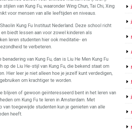
 stijlen van Kung Fu, waaronder Wing Chun, Tai Chi, Xing
ikt voor mensen van alle leeftijden en niveaus.
haolin Kung Fu Instituut Nederland. Deze school richt
u en biedt lessen aan voor zowel kinderen als
en leren studenten hier ook meditatie- en
ezondheid te verbeteren.
le benadering van Kung Fu, dan is Liu He Men Kung Fu
ch op de Liu He-stijl van Kung Fu, die bekend staat om
. Hier leer je niet alleen hoe je jezelf kunt verdedigen,
 gebruiken om krachtiger te worden.
te blijven of gewoon geïnteresseerd bent in het leren van
jkheden om Kung Fu te leren in Amsterdam. Met
van toegewijde studenten kun je genieten van alle
eden heeft.