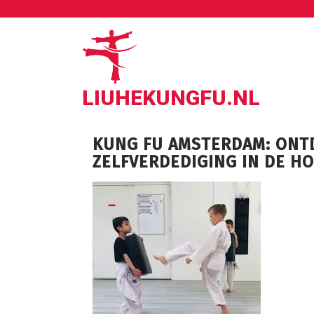
Ga
naar
de
inhoud
LIUHEKUNGFU.NL
KUNG FU AMSTERDAM: ONT
ZELFVERDEDIGING IN DE H