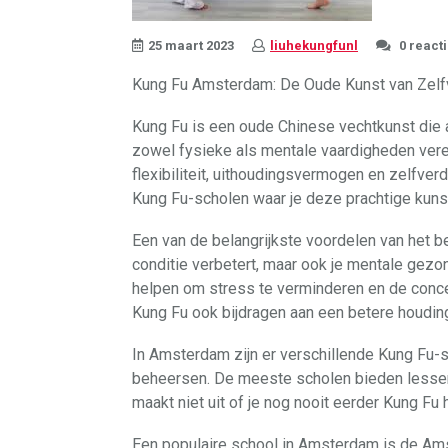
25 maart 2023
liuhekungfunl
0 react
Kung Fu Amsterdam: De Oude Kunst van Zelf
Kung Fu is een oude Chinese vechtkunst die 
zowel fysieke als mentale vaardigheden vereis
flexibiliteit, uithoudingsvermogen en zelfver
Kung Fu-scholen waar je deze prachtige kunst
Een van de belangrijkste voordelen van het be
conditie verbetert, maar ook je mentale gezon
helpen om stress te verminderen en de conce
Kung Fu ook bijdragen aan een betere houdin
In Amsterdam zijn er verschillende Kung Fu-s
beheersen. De meeste scholen bieden lessen
maakt niet uit of je nog nooit eerder Kung Fu 
Een populaire school in Amsterdam is de Am