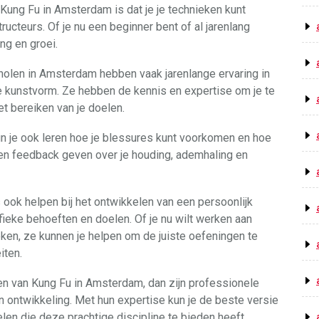
Kung Fu in Amsterdam is dat je je technieken kunt
ucteurs. Of je nu een beginner bent of al jarenlang
ing en groei.
holen in Amsterdam hebben vaak jarenlange ervaring in
 kunstvorm. Ze hebben de kennis en expertise om je te
het bereiken van je doelen.
un je ook leren hoe je blessures kunt voorkomen en hoe
nnen feedback geven over je houding, ademhaling en
ook helpen bij het ontwikkelen van een persoonlijk
fieke behoeften en doelen. Of je nu wilt werken aan
ieken, ze kunnen je helpen om de juiste oefeningen te
iten.
en van Kung Fu in Amsterdam, dan zijn professionele
n ontwikkeling. Met hun expertise kun je de beste versie
len die deze prachtige discipline te bieden heeft.