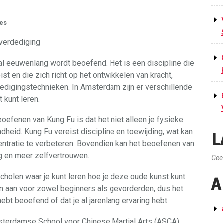
ies
verdediging
al eeuwenlang wordt beoefend. Het is een discipline die
t en die zich richt op het ontwikkelen van kracht,
dedigingstechnieken. In Amsterdam zijn er verschillende
 kunt leren.
oefenen van Kung Fu is dat het niet alleen je fysieke
dheid. Kung Fu vereist discipline en toewijding, wat kan
L
ntratie te verbeteren. Bovendien kan het beoefenen van
g en meer zelfvertrouwen.
Gee
cholen waar je kunt leren hoe je deze oude kunst kunt
A
 aan voor zowel beginners als gevorderden, dus het
hebt beoefend of dat je al jarenlang ervaring hebt.
sterdamse School voor Chinese Martial Arts (ASCA).