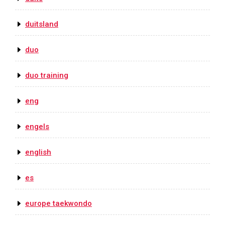
duitsland
duo
duo training
eng
engels
english
es
europe taekwondo