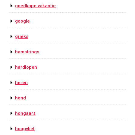
goedkope vakantie
google
grieks
hamstrings
hardlopen
heren
hond
hongaars
hoogvliet