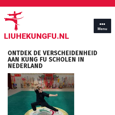
Ga
naar
de
inhoud
Menu
LIUHEKUNGFU.NL
ONTDEK DE VERSCHEIDENHEID
AAN KUNG FU SCHOLEN IN
NEDERLAND