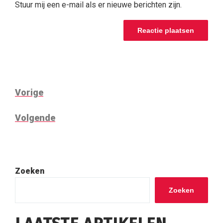
Stuur mij een e-mail als er nieuwe berichten zijn.
BERICHT
Vorig
Vorige
NAVIGATIE
bericht
Volgend
Volgende
bericht
Zoeken
Zoeken