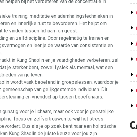
n helpen bij het verbeteren van de concentratie in
ieke training, meditatie en ademhalingstechnieken in
ren en innerlijke rust te bevorderen. Het helpt om
ht te vinden tussen lichaam en geest.
ding en zelfdiscipline. Door regelmatig te trainen en
ingsvermogen en leer je de waarde van consistentie en
n.
aakt in Kung Shaolin en je vaardigheden verbeteren, zal
dat je sterker bent, zowel fysiek als mentaal, wat een
bieden van je leven.
lin wordt vaak beoefend in groepslessen, waardoor je
en gemeenschap van gelijkgestemde individuen. Dit
dersteuning en vriendschap tussen beoefenaars.
 gunstig voor je lichaam, maar ook voor je geestelijke
cipline, focus en zelfvertrouwen terwijl het stress
C
vordert. Dus als je op zoek bent naar een holistische
kan Kung Shaolin de juiste keuze voor jou zijn.