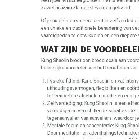
leeftijden en achtergronden. Het is een kunst
zowel lichaam als geest worden getraind.
Of je nu geïnteresseerd bent in zelfverdedigin
een unieke en traditionele benadering van vec
vaardigheden te ontwikkelen en een diepere v
WAT ZIJN DE VOORDELE
Kung Shaolin biedt een breed scala aan voorde
belangrijke voordelen van het beoefenen van 
Fysieke fitheid: Kung Shaolin omvat intense
uithoudingsvermogen, flexibiliteit en coö
tot een betere algehele conditie en een g
Zelfverdediging: Kung Shaolin is een effect
verdedigen in verschillende situaties. Je 
tegenaanvallen van aanvallers, waardoor j
Mentale focus en concentratie: Kung Shaol
Door meditatie- en ademhalingstechnieken 