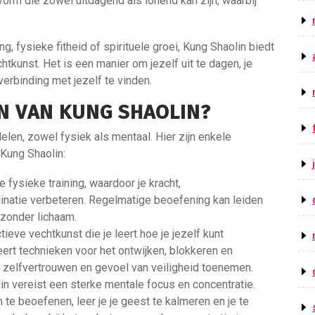
vorm die zowel uitdagend als lonend kan zijn, waarbij
g, fysieke fitheid of spirituele groei, Kung Shaolin biedt
htkunst. Het is een manier om jezelf uit te dagen, je
erbinding met jezelf te vinden.
N VAN KUNG SHAOLIN?
len, zowel fysiek als mentaal. Hier zijn enkele
Kung Shaolin:
 fysieke training, waardoor je kracht,
rdinatie verbeteren. Regelmatige beoefening kan leiden
ezonder lichaam.
ieve vechtkunst die je leert hoe je jezelf kunt
leert technieken voor het ontwijken, blokkeren en
e zelfvertrouwen en gevoel van veiligheid toenemen.
in vereist een sterke mentale focus en concentratie.
te beoefenen, leer je je geest te kalmeren en je te