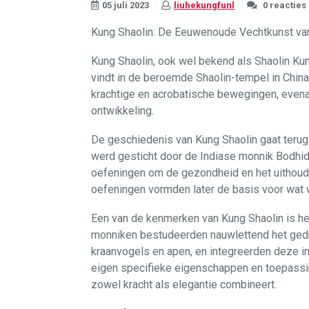
05 juli 2023
liuhekungfunl
0 reacties
Kung Shaolin: De Eeuwenoude Vechtkunst va
Kung Shaolin, ook wel bekend als Shaolin Ku
vindt in de beroemde Shaolin-tempel in China.
krachtige en acrobatische bewegingen, evenals
ontwikkeling.
De geschiedenis van Kung Shaolin gaat terug
werd gesticht door de Indiase monnik Bodhid
oefeningen om de gezondheid en het uithou
oefeningen vormden later de basis voor wat 
Een van de kenmerken van Kung Shaolin is h
monniken bestudeerden nauwlettend het gedra
kraanvogels en apen, en integreerden deze in
eigen specifieke eigenschappen en toepassin
zowel kracht als elegantie combineert.