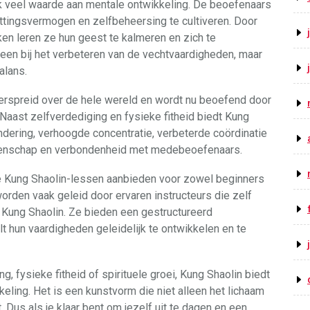
ok veel waarde aan mentale ontwikkeling. De beoefenaars
tingsvermogen en zelfbeheersing te cultiveren. Door
en leren ze hun geest te kalmeren en zich te
leen bij het verbeteren van de vechtvaardigheden, maar
alans.
 verspreid over de hele wereld en wordt nu beoefend door
 Naast zelfverdediging en fysieke fitheid biedt Kung
ndering, verhoogde concentratie, verbeterde coördinatie
emeenschap en verbondenheid met medebeoefenaars.
die Kung Shaolin-lessen aanbieden voor zowel beginners
rden vaak geleid door ervaren instructeurs die zelf
an Kung Shaolin. Ze bieden een gestructureerd
t hun vaardigheden geleidelijk te ontwikkelen en te
g, fysieke fitheid of spirituele groei, Kung Shaolin biedt
eling. Het is een kunstvorm die niet alleen het lichaam
 Dus als je klaar bent om jezelf uit te dagen en een