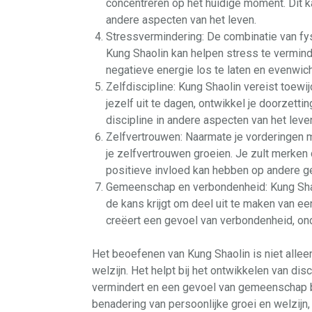
concentreren op het huidige moment. Dit ka
andere aspecten van het leven.
Stressvermindering: De combinatie van fys
Kung Shaolin kan helpen stress te verminde
negatieve energie los te laten en evenwic
Zelfdiscipline: Kung Shaolin vereist toewij
jezelf uit te dagen, ontwikkel je doorzett
discipline in andere aspecten van het leve
Zelfvertrouwen: Naarmate je vorderingen m
je zelfvertrouwen groeien. Je zult merken 
positieve invloed kan hebben op andere ge
Gemeenschap en verbondenheid: Kung Shao
de kans krijgt om deel uit te maken van e
creëert een gevoel van verbondenheid, on
Het beoefenen van Kung Shaolin is niet alleen
welzijn. Het helpt bij het ontwikkelen van dis
vermindert en een gevoel van gemeenschap be
benadering van persoonlijke groei en welzijn, 