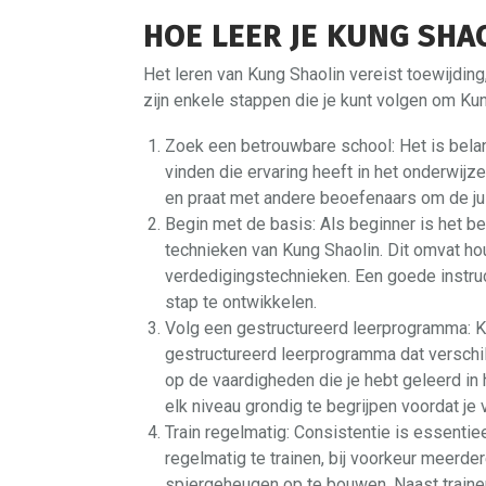
HOE LEER JE KUNG SHA
Het leren van Kung Shaolin vereist toewijding
zijn enkele stappen die je kunt volgen om Kun
Zoek een betrouwbare school: Het is bela
vinden die ervaring heeft in het onderwij
en praat met andere beoefenaars om de ju
Begin met de basis: Als beginner is het b
technieken van Kung Shaolin. Dit omvat ho
verdedigingstechnieken. Een goede instru
stap te ontwikkelen.
Volg een gestructureerd leerprogramma: K
gestructureerd leerprogramma dat verschil
op de vaardigheden die je hebt geleerd in h
elk niveau grondig te begrijpen voordat je 
Train regelmatig: Consistentie is essentiee
regelmatig te trainen, bij voorkeur meerd
spiergeheugen op te bouwen. Naast trainen 