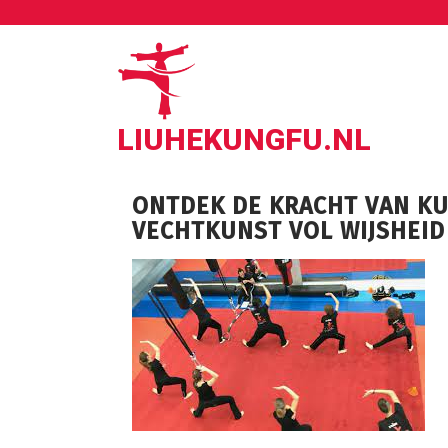
Ga
naar
de
inhoud
LIUHEKUNGFU.NL
ONTDEK DE KRACHT VAN K
VECHTKUNST VOL WIJSHEID 