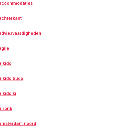
accommodaties
achterkant
adviesvaardigheden
agile
aikido
aikido budo
aikido ki
airbnb
amsterdam noord