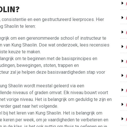
OLIN?
, consistentie en een gestructureerd leerproces. Hier
g Shaolin te leren:
ngrijk om een gerenommeerde school of instructeur te
zen van Kung Shaolin. Doe wat onderzoek, lees recensies
iste keuze te maken.
elangrijk om te beginnen met de basisprincipes en
udingen, bewegingen, stoten, trappen en
cteur zal je helpen deze basisvaardigheden stap voor
ung Shaolin wordt meestal geleerd via een
lende niveaus of graden omvat. Elk niveau bouwt voort
et vorige niveau. Het is belangrijk om geduldig te zijn en
verder gaat naar het volgende.
l bij het leren van Kung Shaolin. Het is belangrijk om
ere keren per week, om je vaardigheden te verbeteren en
in de klas, is het ook nuttig om thuis te oefenen en je