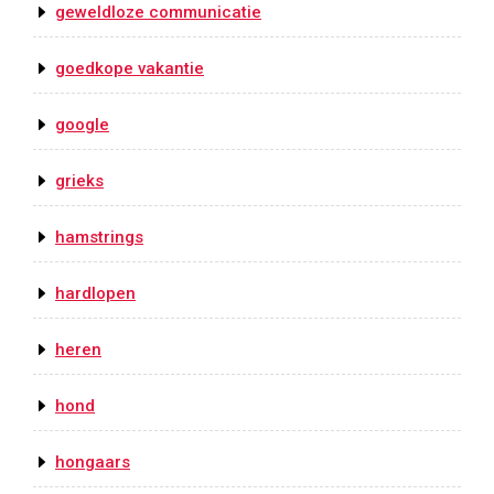
geweldloze communicatie
goedkope vakantie
google
grieks
hamstrings
hardlopen
heren
hond
hongaars