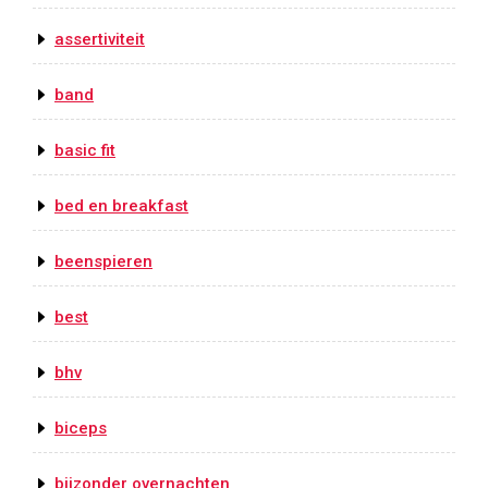
assertiviteit
band
basic fit
bed en breakfast
beenspieren
best
bhv
biceps
bijzonder overnachten