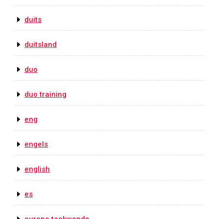
duits
duitsland
duo
duo training
eng
engels
english
es