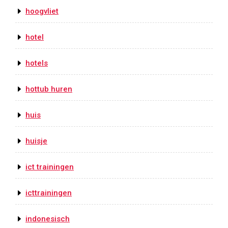
hoogvliet
hotel
hotels
hottub huren
huis
huisje
ict trainingen
icttrainingen
indonesisch