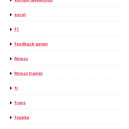
europe taekwondo
excel
f1
feedback geven
fitness
fitness trainer
fr
frans
fysieke