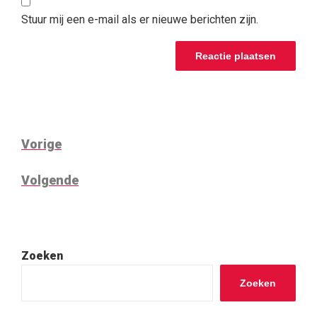
Stuur mij een e-mail als er nieuwe berichten zijn.
BERICHTNAVIGATIE
Vorig
Vorige
bericht
Volgend
Volgende
bericht
Zoeken
Zoeken