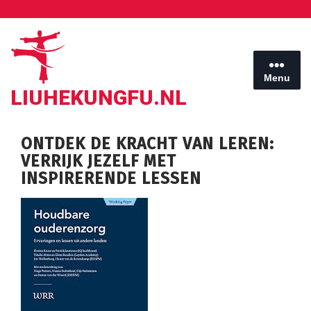
Ga
naar
de
inhoud
Menu
LIUHEKUNGFU.NL
ONTDEK DE KRACHT VAN LEREN:
VERRIJK JEZELF MET
INSPIRERENDE LESSEN