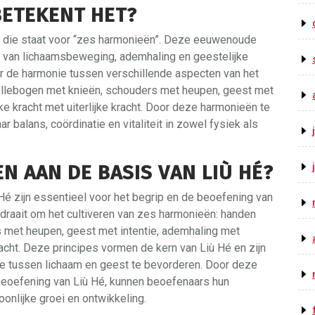
BETEKENT HET?
st die staat voor “zes harmonieën”. Deze eeuwenoude
g van lichaamsbeweging, ademhaling en geestelijke
ar de harmonie tussen verschillende aspecten van het
ellebogen met knieën, schouders met heupen, geest met
ke kracht met uiterlijke kracht. Door deze harmonieën te
r balans, coördinatie en vitaliteit in zowel fysiek als
N AAN DE BASIS VAN LIÙ HÉ?
 Hé zijn essentieel voor het begrip en de beoefening van
 draait om het cultiveren van zes harmonieën: handen
 met heupen, geest met intentie, ademhaling met
kracht. Deze principes vormen de kern van Liù Hé en zijn
e tussen lichaam en geest te bevorderen. Door deze
 beoefening van Liù Hé, kunnen beoefenaars hun
nlijke groei en ontwikkeling.