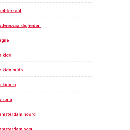
achterkant
adviesvaardigheden
agile
aikido
aikido budo
aikido ki
airbnb
amsterdam noord
amsterdam oost