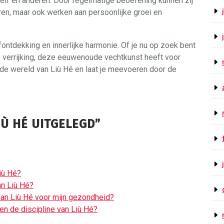
lf en anderen. Door regelmatige beoefening kunnen zij
ren, maar ook werken aan persoonlijke groei en
fontdekking en innerlijke harmonie. Of je nu op zoek bent
ele verrijking, deze eeuwenoude vechtkunst heeft voor
nde wereld van Liù Hé en laat je meevoeren door de
IÙ HÉ UITGELEGD”
iù Hé?
an Liù Hé?
van Liù Hé voor mijn gezondheid?
nen de discipline van Liù Hé?