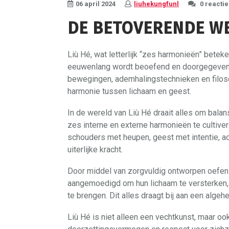
06 april 2024
liuhekungfunl
0 reactie
DE BETOVERENDE WE
Liù Hé, wat letterlijk “zes harmonieën” beteke
eeuwenlang wordt beoefend en doorgegeven.
bewegingen, ademhalingstechnieken en filosof
harmonie tussen lichaam en geest.
In de wereld van Liù Hé draait alles om bala
zes interne en externe harmonieën te cultive
schouders met heupen, geest met intentie, a
uiterlijke kracht.
Door middel van zorgvuldig ontworpen oefe
aangemoedigd om hun lichaam te versterken, 
te brengen. Dit alles draagt bij aan een algehe
Liù Hé is niet alleen een vechtkunst, maar oo