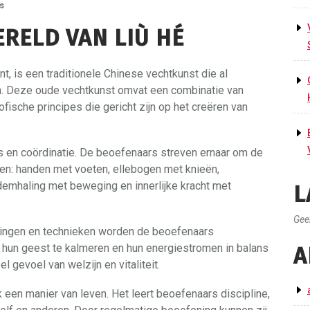
s
RELD VAN LIÙ HÉ
nt, is een traditionele Chinese vechtkunst die al
 Deze oude vechtkunst omvat een combinatie van
ische principes die gericht zijn op het creëren van
ns en coördinatie. De beoefenaars streven ernaar om de
ren: handen met voeten, ellebogen met knieën,
demhaling met beweging en innerlijke kracht met
L
Gee
ningen en technieken worden de beoefenaars
hun geest te kalmeren en hun energiestromen in balans
A
el gevoel van welzijn en vitaliteit.
k een manier van leven. Het leert beoefenaars discipline,