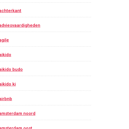
achterkant
adviesvaardigheden
agile
aikido
aikido budo
aikido ki
airbnb
amsterdam noord
nd
t
amsterdam oost