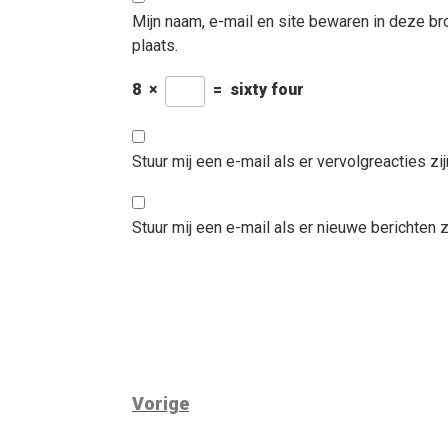
Mijn naam, e-mail en site bewaren in deze b
plaats.
8
×
=
sixty four
Stuur mij een e-mail als er vervolgreacties zij
Stuur mij een e-mail als er nieuwe berichten zi
BERICHTNAVIGATIE
Vorig
Vorige
bericht