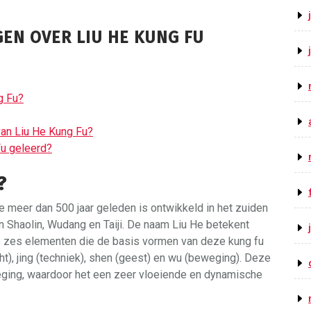
GEN OVER LIU HE KUNG FU
g Fu?
van Liu He Kung Fu?
Fu geleerd?
?
ie meer dan 500 jaar geleden is ontwikkeld in het zuiden
en Shaolin, Wudang en Taiji. De naam Liu He betekent
 de zes elementen die de basis vormen van deze kung fu
racht), jing (techniek), shen (geest) en wu (beweging). Deze
ging, waardoor het een zeer vloeiende en dynamische