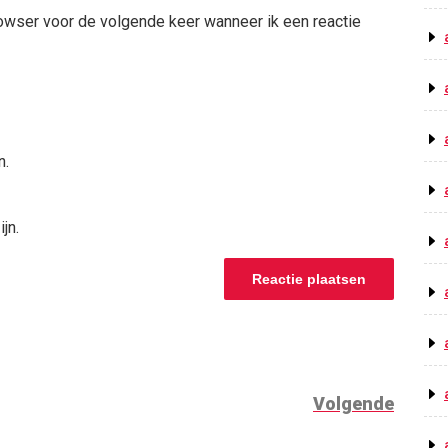
rowser voor de volgende keer wanneer ik een reactie
n.
jn.
Volge
Volgende
berich