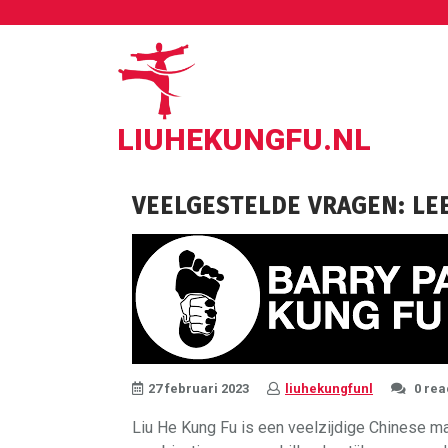
Ga
naar
de
inhoud
LIUHEKUNGFU.NL
VEELGESTELDE VRAGEN: LE
27 februari 2023
liuhekungfunl
0 rea
Liu He Kung Fu is een veelzijdige Chinese mar