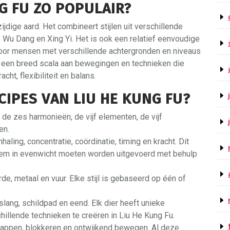
G FU ZO POPULAIR?
jdige aard. Het combineert stijlen uit verschillende
i, Wu Dang en Xing Yi. Het is ook een relatief eenvoudige
t voor mensen met verschillende achtergronden en niveaus
u een breed scala aan bewegingen en technieken die
cht, flexibiliteit en balans.
CIPES VAN LIU HE KUNG FU?
 de zes harmonieën, de vijf elementen, de vijf
en.
ing, concentratie, coördinatie, timing en kracht. Dit
eem in evenwicht moeten worden uitgevoerd met behulp
de, metaal en vuur. Elke stijl is gebaseerd op één of
, slang, schildpad en eend. Elk dier heeft unieke
illende technieken te creëren in Liu He Kung Fu.
 trappen, blokkeren en ontwijkend bewegen. Al deze