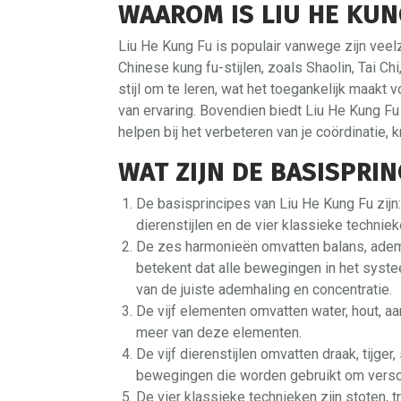
WAAROM IS LIU HE KUN
Liu He Kung Fu is populair vanwege zijn veelzi
Chinese kung fu-stijlen, zoals Shaolin, Tai Ch
stijl om te leren, wat het toegankelijk maak
van ervaring. Bovendien biedt Liu He Kung F
helpen bij het verbeteren van je coördinatie, kra
WAT ZIJN DE BASISPRIN
De basisprincipes van Liu He Kung Fu zijn:
dierenstijlen en de vier klassieke techniek
De zes harmonieën omvatten balans, ademhal
betekent dat alle bewegingen in het syst
van de juiste ademhaling en concentratie.
De vijf elementen omvatten water, hout, aar
meer van deze elementen.
De vijf dierenstijlen omvatten draak, tijger
bewegingen die worden gebruikt om versch
De vier klassieke technieken zijn stoten,