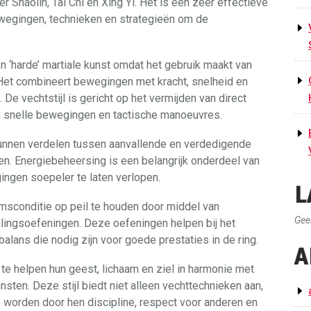
r Shaolin, Tai Chi en Xing Yi. Het is een zeer effectieve
wegingen, technieken en strategieën om de
 ‘harde’ martiale kunst omdat het gebruik maakt van
 Het combineert bewegingen met kracht, snelheid en
De vechtstijl is gericht op het vermijden van direct
n snelle bewegingen en tactische manoeuvres.
kunnen verdelen tussen aanvallende en verdedigende
en. Energiebeheersing is een belangrijk onderdeel van
ngen soepeler te laten verlopen.
L
msconditie op peil te houden door middel van
Gee
lingsoefeningen. Deze oefeningen helpen bij het
 balans die nodig zijn voor goede prestaties in de ring.
A
te helpen hun geest, lichaam en ziel in harmonie met
nsten. Deze stijl biedt niet alleen vechttechnieken aan,
 worden door hen discipline, respect voor anderen en