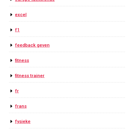
excel
f1
feedback geven
fitness
fitness trainer
fr
frans
fysieke