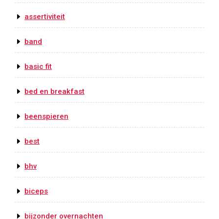
assertiviteit
band
basic fit
bed en breakfast
beenspieren
best
bhv
biceps
bijzonder overnachten