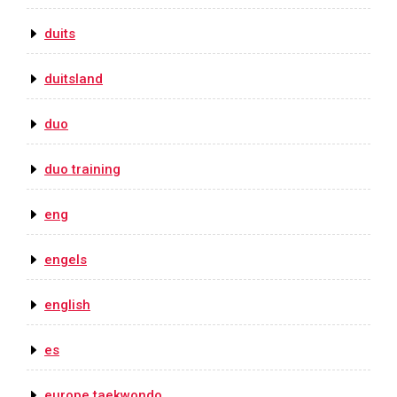
duits
duitsland
duo
duo training
eng
engels
english
es
europe taekwondo