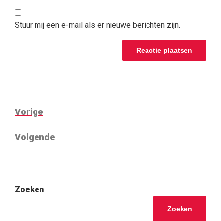
Stuur mij een e-mail als er nieuwe berichten zijn.
BERICHTNAVIGATIE
Vorig
Vorige
bericht
Volgend
Volgende
bericht
Zoeken
Zoeken