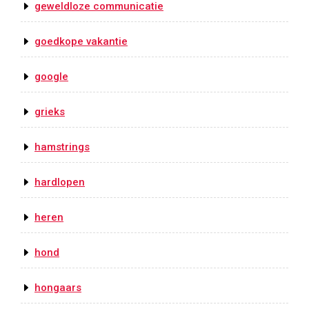
geweldloze communicatie
goedkope vakantie
google
grieks
hamstrings
hardlopen
heren
hond
hongaars