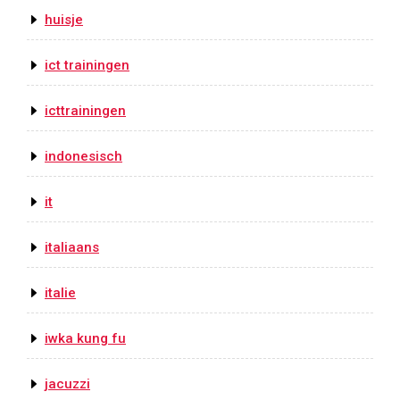
huisje
ict trainingen
icttrainingen
indonesisch
it
italiaans
italie
iwka kung fu
jacuzzi