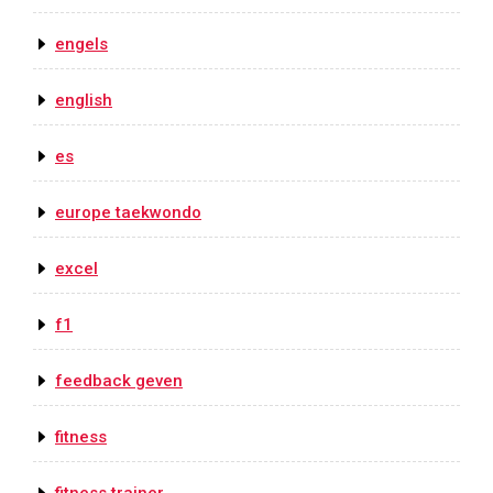
engels
english
es
europe taekwondo
excel
f1
feedback geven
fitness