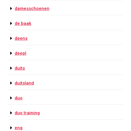
damesschoenen
de baak
deens
deepl
duits
duitsland
duo
duo training
eng