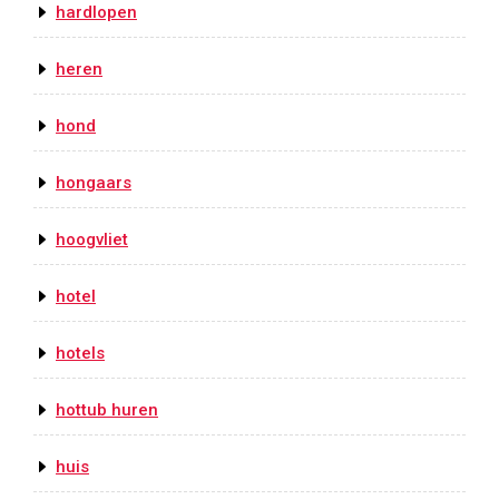
hardlopen
heren
hond
hongaars
hoogvliet
hotel
hotels
hottub huren
huis