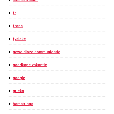
fitness trainer
fr
frans
fysieke
geweldloze communicatie
goedkope vakantie
google
grieks
hamstrings