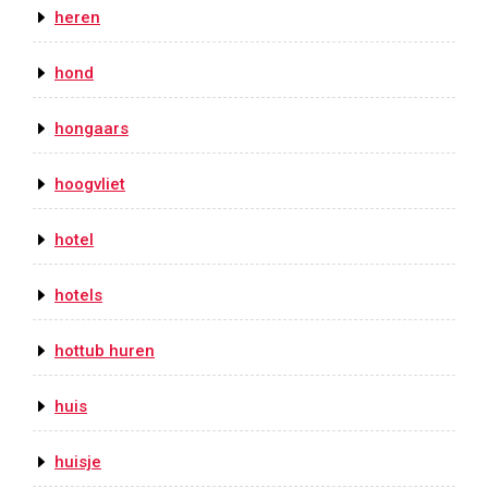
heren
hond
hongaars
hoogvliet
hotel
hotels
hottub huren
huis
huisje