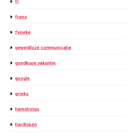
fr
frans
fysieke
geweldloze communicatie
goedkope vakantie
google
grieks
hamstrings
hardlopen