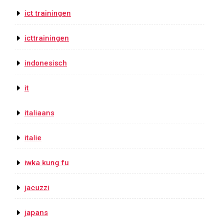
ict trainingen
icttrainingen
indonesisch
it
italiaans
italie
iwka kung fu
jacuzzi
japans