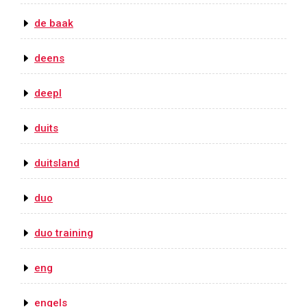
de baak
deens
deepl
duits
duitsland
duo
duo training
eng
engels