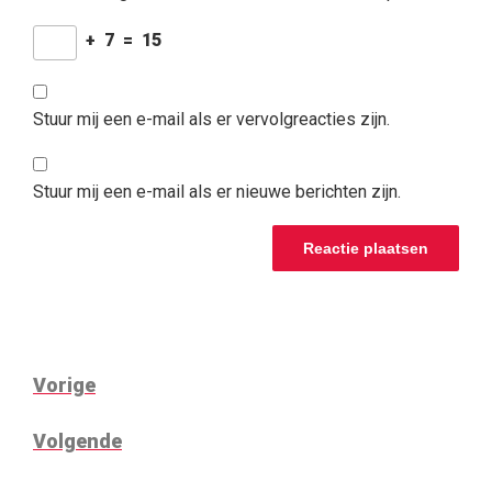
+
7
=
15
Stuur mij een e-mail als er vervolgreacties zijn.
Stuur mij een e-mail als er nieuwe berichten zijn.
BERICHTNAVIGATIE
Vorig
Vorige
bericht
Volgend
Volgende
bericht