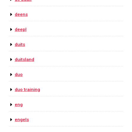
deens
deepl
duits
duitsland
duo
duo training
eng
engels