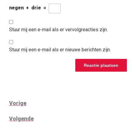
negen
+
drie
=
Stuur mij een e-mail als er vervolgreacties zijn.
Stuur mij een e-mail als er nieuwe berichten zijn.
BERICHT
Vorig
Vorige
NAVIGATIE
bericht
Volgend
Volgende
bericht