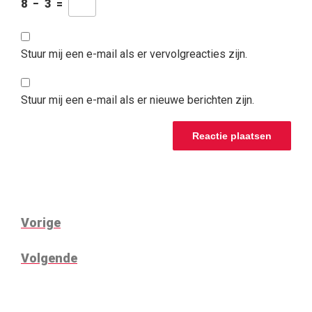
8
−
3
=
Stuur mij een e-mail als er vervolgreacties zijn.
Stuur mij een e-mail als er nieuwe berichten zijn.
BERICHT
Vorig
Vorige
NAVIGATIE
bericht
Volgend
Volgende
bericht