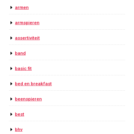
armen
armspieren
assertiviteit
band
basic fit
bed en breakfast
beenspieren
best
bhv