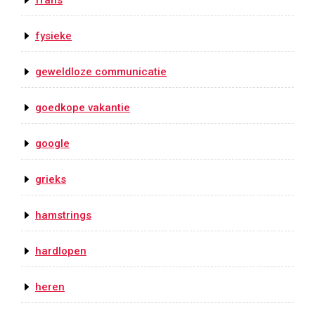
frans
fysieke
geweldloze communicatie
goedkope vakantie
google
grieks
hamstrings
hardlopen
heren