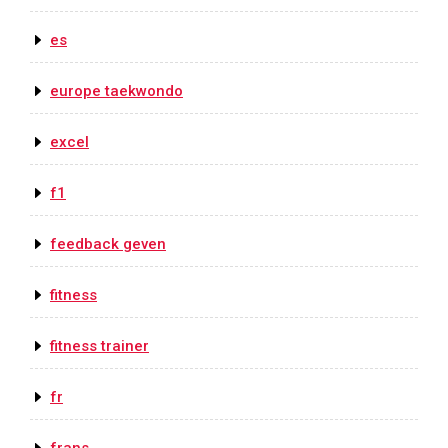
es
europe taekwondo
excel
f1
feedback geven
fitness
fitness trainer
fr