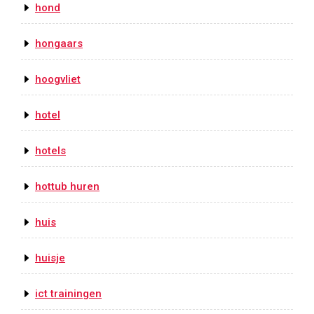
hond
hongaars
hoogvliet
hotel
hotels
hottub huren
huis
huisje
ict trainingen