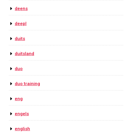
deens
deepl
duits
duitsland
duo
duo training
eng
engels
english