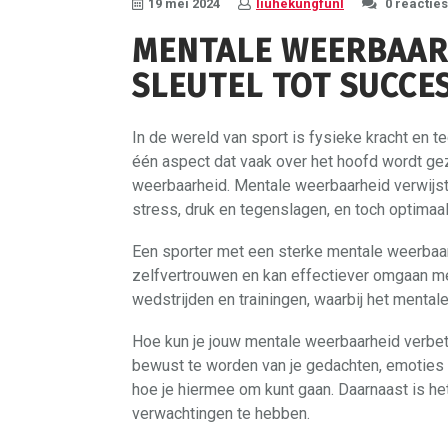
19 mei 2024
liuhekungfunl
0 reacties
MENTALE WEERBAARH
SLEUTEL TOT SUCCE
In de wereld van sport is fysieke kracht en t
één aspect dat vaak over het hoofd wordt gez
weerbaarheid. Mentale weerbaarheid verwijst
stress, druk en tegenslagen, en toch optimaal
Een sporter met een sterke mentale weerbaar
zelfvertrouwen en kan effectiever omgaan met
wedstrijden en trainingen, waarbij het mentale
Hoe kun je jouw mentale weerbaarheid verbete
bewust te worden van je gedachten, emoties en
hoe je hiermee om kunt gaan. Daarnaast is het
verwachtingen te hebben.