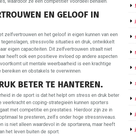
ies, waardoor ze een competitief voordeel behalen.
RTROUWEN EN GELOOF IN
et zelfvertrouwen en het geloof in eigen kunnen van een
 tegenslagen, stressvolle situaties en druk, ontwikkelt
aar eigen capaciteiten. Dit zelfvertrouwen straalt niet
 maar heeft ook een positieve invloed op andere aspecten
t voortkomt uit mentale weerbaarheid is een krachtige
e bereiken en obstakels te overwinnen.
RUK BETER TE HANTEREN.
eid in de sport is dat het helpt om stress en druk beter
e veerkracht en coping-strategieën kunnen sporters
aat met competitie en prestaties. Hierdoor zijn ze in
 optimaal te presteren, zelfs onder hoge stressniveaus.
is niet alleen waardevol in de sportarena, maar heeft
n het leven buiten de sport.