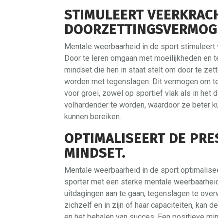
STIMULEERT VEERKRAC
DOORZETTINGSVERMOGE
Mentale weerbaarheid in de sport stimuleert
Door te leren omgaan met moeilijkheden en te
mindset die hen in staat stelt om door te ze
worden met tegenslagen. Dit vermogen om ter
voor groei, zowel op sportief vlak als in het 
volhardender te worden, waardoor ze beter k
kunnen bereiken.
OPTIMALISEERT DE PRE
MINDSET.
Mentale weerbaarheid in de sport optimalisee
sporter met een sterke mentale weerbaarheid 
uitdagingen aan te gaan, tegenslagen te over
zichzelf en in zijn of haar capaciteiten, kan 
en het behalen van succes. Een positieve min