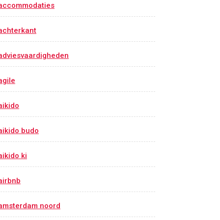
accommodaties
achterkant
adviesvaardigheden
agile
aikido
aikido budo
aikido ki
airbnb
amsterdam noord