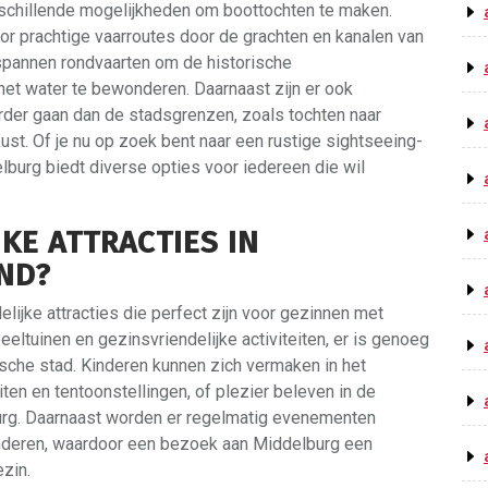
erschillende mogelijkheden om boottochten te maken.
oor prachtige vaarroutes door de grachten en kanalen van
spannen rondvaarten om de historische
et water te bewonderen. Daarnaast zijn er ook
rder gaan dan de stadsgrenzen, zoals tochten naar
st. Of je nu op zoek bent naar een rustige sightseeing-
elburg biedt diverse opties voor iedereen die wil
JKE ATTRACTIES IN
ND?
elijke attracties die perfect zijn voor gezinnen met
eeltuinen en gezinsvriendelijke activiteiten, er is genoeg
sche stad. Kinderen kunnen zich vermaken in het
en en tentoonstellingen, of plezier beleven in de
urg. Daarnaast worden er regelmatig evenementen
kinderen, waardoor een bezoek aan Middelburg een
ezin.