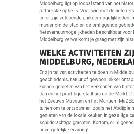
Middelburg ligt op loopafstand van het histo
pittoreske optie is. Voor wie met de auto re
en er zijn voldoende parkeermogelijkheden in
manier om de stad en de omliggende gebiede
fietsverhuurmogelijkheden beschikbaar voor 
Middelburg verwelkomt je graag met zijn hist
WELKE ACTIVITEITEN ZI
MIDDELBURG, NEDERLA
Er zijn tal van activiteiten te doen in Middelb
geschiedenis, natuur of gewoon lekker ontsp
kunnen genieten van het verkennen van hist
Jan en het prachtige stadhuis op de Markt. D
het Zeeuws Museum en het Maritiem MuZEEum.
tuinen om te ontspannen, zoals het Abdijplei
genieten van de lokale keuken in gezellige c
schilderachtige grachten. Kortom, er is geno
onvergetelijke ervaring!