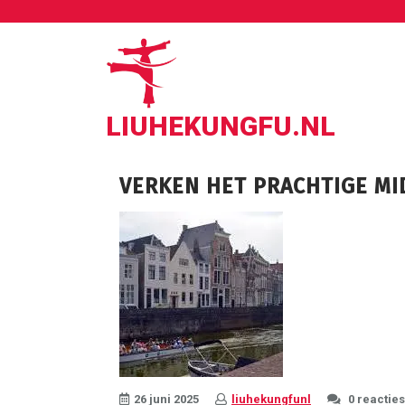
Ga
naar
de
inhoud
LIUHEKUNGFU.NL
VERKEN HET PRACHTIGE M
26 juni 2025
liuhekungfunl
0 reacties