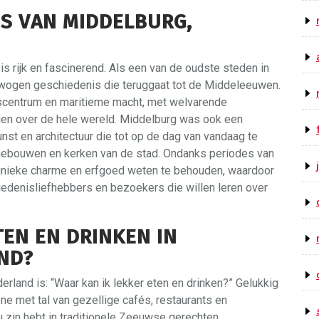
IS VAN MIDDELBURG,
s rijk en fascinerend. Als een van de oudste steden in
wogen geschiedenis die teruggaat tot de Middeleeuwen.
lscentrum en maritieme macht, met welvarende
gen over de hele wereld. Middelburg was ook een
unst en architectuur die tot op de dag van vandaag te
 gebouwen en kerken van de stad. Ondanks periodes van
 unieke charme en erfgoed weten te behouden, waardoor
edenisliefhebbers en bezoekers die willen leren over
TEN EN DRINKEN IN
ND?
rland is: “Waar kan ik lekker eten en drinken?” Gelukkig
ne met tal van gezellige cafés, restaurants en
 zin hebt in traditionele Zeeuwse gerechten,