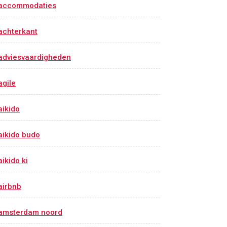
accommodaties
achterkant
adviesvaardigheden
agile
aikido
aikido budo
aikido ki
airbnb
amsterdam noord