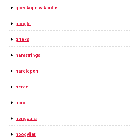
goedkope vakantie
google
grieks
hamstrings
hardlopen
heren
hond
hongaars
hoogvliet