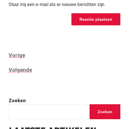
Stuur mij een e-mail als er nieuwe berichten zijn.
BERICHT
Vorig
Vorige
NAVIGATIE
bericht
Volgend
Volgende
bericht
Zoeken
Zoeken