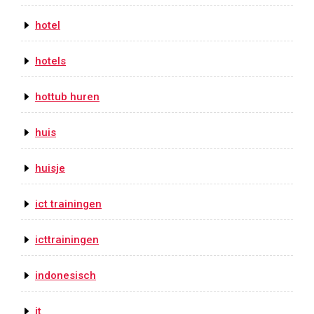
hotel
hotels
hottub huren
huis
huisje
ict trainingen
icttrainingen
indonesisch
it