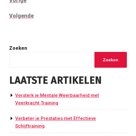
Vorige
bericht
Volgend
Volgende
bericht
Zoeken
Zoeken
LAATSTE ARTIKELEN
Versterk je Mentale Weerbaarheid met
Veerkracht Training
Verbeter je Prestaties met Effectieve
Schijftraining