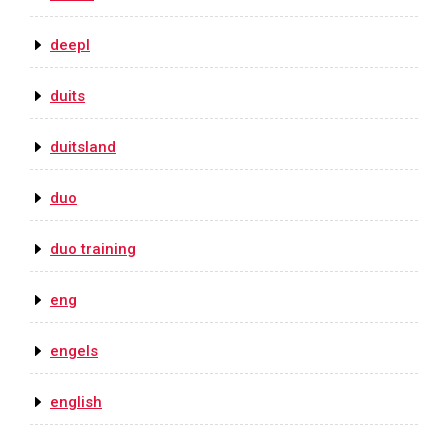
deepl
duits
duitsland
duo
duo training
eng
engels
english