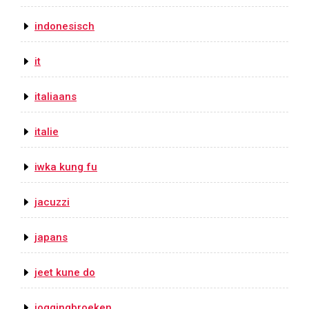
indonesisch
it
italiaans
italie
iwka kung fu
jacuzzi
japans
jeet kune do
joggingbroeken