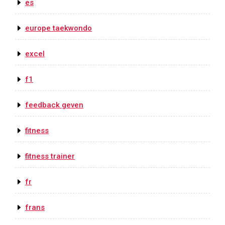
es
europe taekwondo
excel
f1
feedback geven
fitness
fitness trainer
fr
frans