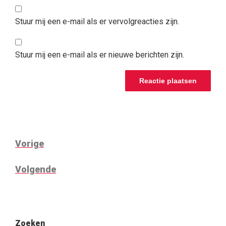
Stuur mij een e-mail als er vervolgreacties zijn.
Stuur mij een e-mail als er nieuwe berichten zijn.
BERICHT
Vorig
Vorige
NAVIGATIE
bericht
Volgend
Volgende
bericht
Zoeken