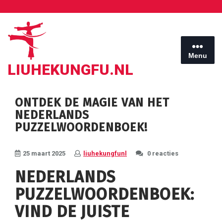
Ga
naar
de
inhoud
Menu
LIUHEKUNGFU.NL
ONTDEK DE MAGIE VAN HET
NEDERLANDS
PUZZELWOORDENBOEK!
25 maart 2025
liuhekungfunl
0 reacties
NEDERLANDS
PUZZELWOORDENBOEK:
VIND DE JUISTE