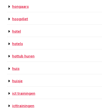
hongaars
hoogvliet
hotel
hotels
hottub huren
huis
huisje
ict trainingen
icttrainingen