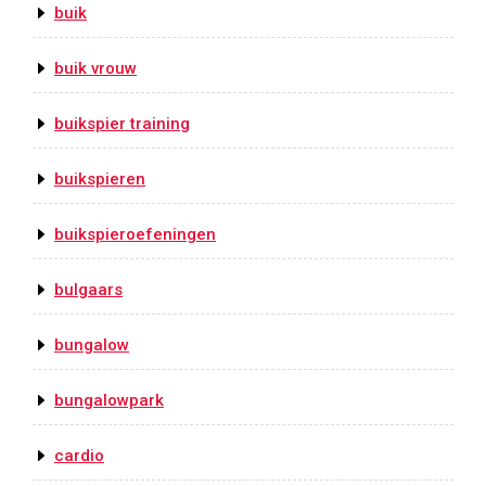
buik
buik vrouw
buikspier training
buikspieren
buikspieroefeningen
bulgaars
bungalow
bungalowpark
cardio