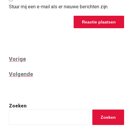
Stuur mij een e-mail als er nieuwe berichten zijn.
BERICHT
Vorig
Vorige
NAVIGATIE
bericht
Volgend
Volgende
bericht
Zoeken
Zoeken