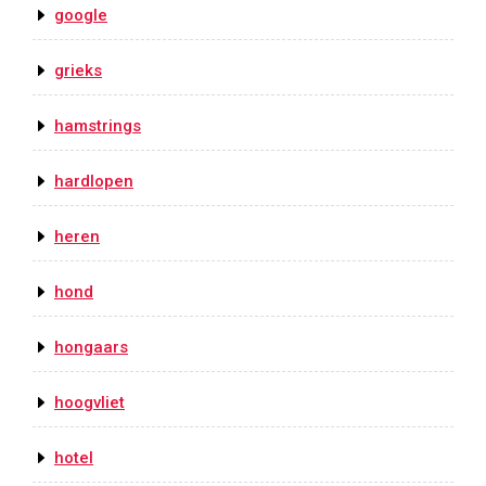
google
grieks
hamstrings
hardlopen
heren
hond
hongaars
hoogvliet
hotel