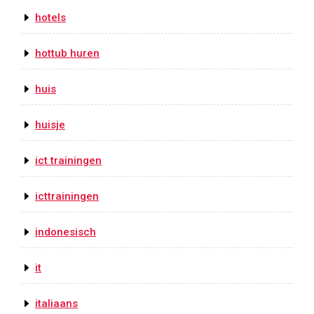
hotels
hottub huren
huis
huisje
ict trainingen
icttrainingen
indonesisch
it
italiaans