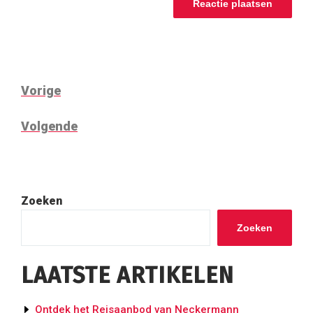
BERICHT
Vorig
Vorige
NAVIGATIE
bericht
Volgend
Volgende
bericht
Zoeken
Zoeken
LAATSTE ARTIKELEN
Ontdek het Reisaanbod van Neckermann