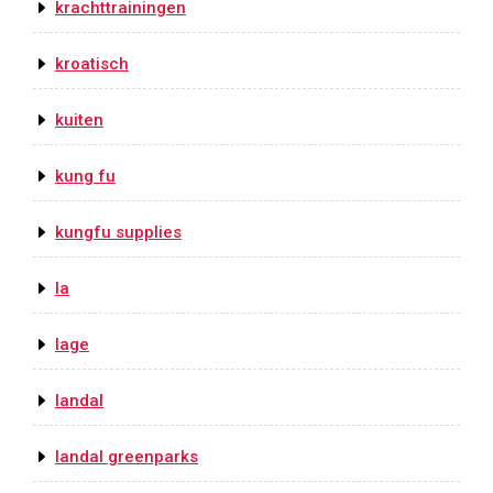
krachttrainingen
kroatisch
kuiten
kung fu
kungfu supplies
la
lage
landal
landal greenparks