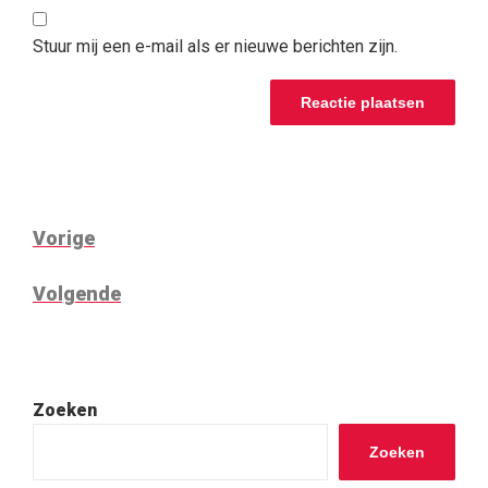
Stuur mij een e-mail als er nieuwe berichten zijn.
BERICHT
Vorig
Vorige
NAVIGATIE
bericht
Volgend
Volgende
bericht
Zoeken
Zoeken