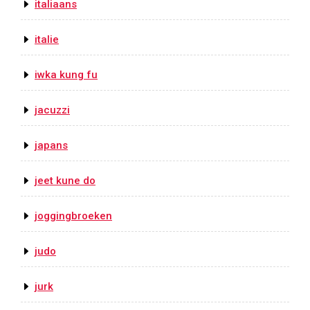
italiaans
italie
iwka kung fu
jacuzzi
japans
jeet kune do
joggingbroeken
judo
jurk