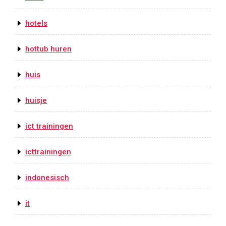
hotels
hottub huren
huis
huisje
ict trainingen
icttrainingen
indonesisch
it