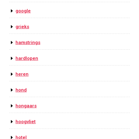
google
grieks
hamstrings
hardlopen
heren
hond
hongaars
hoogvliet
hotel