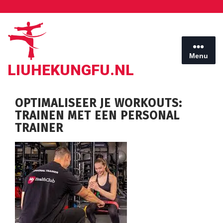
Ga
naar
de
inhoud
Menu
LIUHEKUNGFU.NL
OPTIMALISEER JE WORKOUTS:
TRAINEN MET EEN PERSONAL
TRAINER