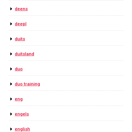
deens
deepl
duits
duitsland
duo
duo training
eng
engels
english