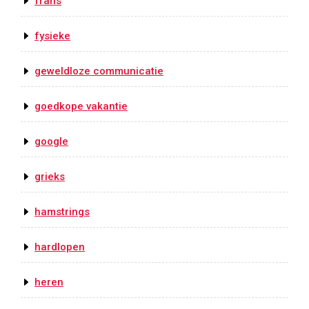
frans
fysieke
geweldloze communicatie
goedkope vakantie
google
grieks
hamstrings
hardlopen
heren