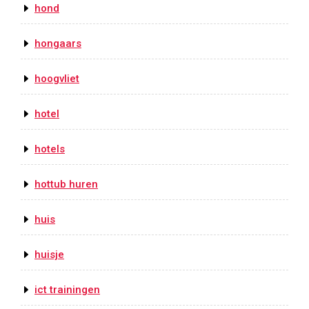
hond
hongaars
hoogvliet
hotel
hotels
hottub huren
huis
huisje
ict trainingen