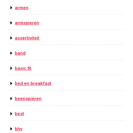
armen
armspieren
assertiviteit
band
basic fit
bed en breakfast
beenspieren
best
bhv