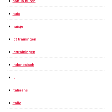
hottub huren
huis
huisje
ict trainingen
icttrainingen
indonesisch
it
italiaans
italie