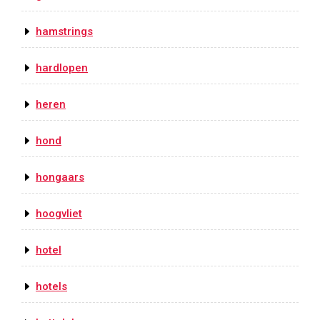
hamstrings
hardlopen
heren
hond
hongaars
hoogvliet
hotel
hotels