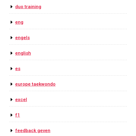
duo training
eng
engels
english
es
europe taekwondo
excel
f1
feedback geven