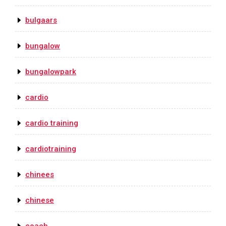
bulgaars
bungalow
bungalowpark
cardio
cardio training
cardiotraining
chinees
chinese