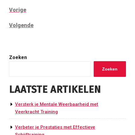
BERICHTNAVIGATIE
Vorig
Vorige
bericht
Volgend
Volgende
bericht
Zoeken
Zoeken
LAATSTE ARTIKELEN
Versterk je Mentale Weerbaarheid met
Veerkracht Training
Verbeter je Prestaties met Effectieve
Schijftraining