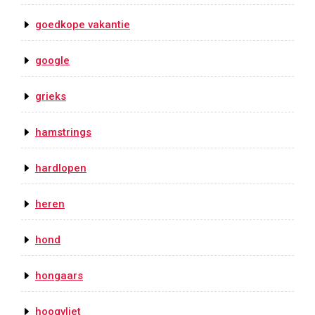
goedkope vakantie
google
grieks
hamstrings
hardlopen
heren
hond
hongaars
hoogvliet