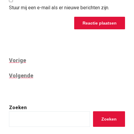
Stuur mij een e-mail als er nieuwe berichten zijn.
BERICHT
Vorig
Vorige
NAVIGATIE
bericht
Volgend
Volgende
bericht
Zoeken
Zoeken