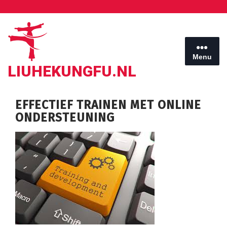
Ga
naar
de
inhoud
Menu
LIUHEKUNGFU.NL
EFFECTIEF TRAINEN MET ONLINE
ONDERSTEUNING