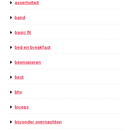
assertiviteit
band
basic fit
bed en breakfast
beenspieren
best
bhv
biceps
bijzonder overnachten