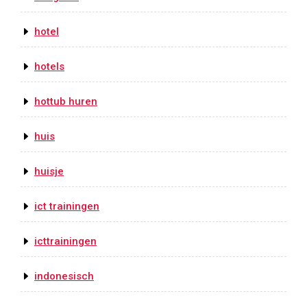
hotel
hotels
hottub huren
huis
huisje
ict trainingen
icttrainingen
indonesisch