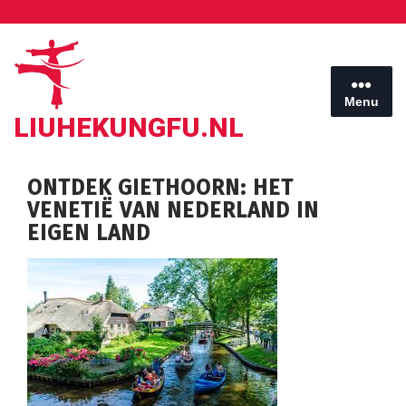
Ga
naar
de
inhoud
Menu
LIUHEKUNGFU.NL
ONTDEK GIETHOORN: HET
VENETIË VAN NEDERLAND IN
EIGEN LAND