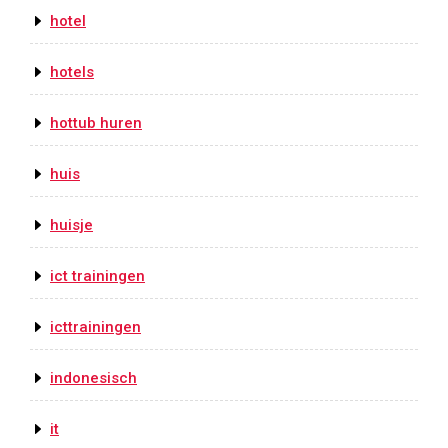
hotel
hotels
hottub huren
huis
huisje
ict trainingen
icttrainingen
indonesisch
it