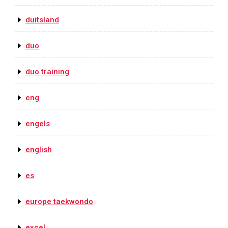
duitsland
duo
duo training
eng
engels
english
es
europe taekwondo
excel