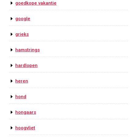
goedkope vakantie
google
grieks
hamstrings
hardlopen
heren
hond
hongaars
hoogvliet