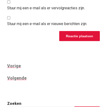
Stuur mij een e-mail als er vervolgreacties zijn.
Stuur mij een e-mail als er nieuwe berichten zijn.
BERICHTNAVIGATIE
Vorig
Vorige
bericht
Volgend
Volgende
bericht
Zoeken