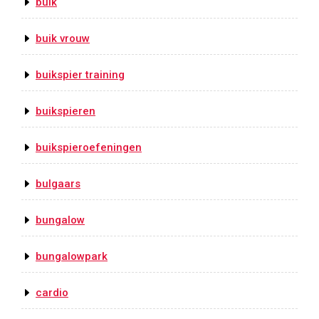
buik
buik vrouw
buikspier training
buikspieren
buikspieroefeningen
bulgaars
bungalow
bungalowpark
cardio