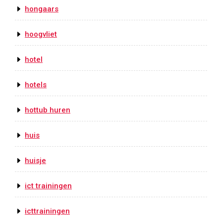
hongaars
hoogvliet
hotel
hotels
hottub huren
huis
huisje
ict trainingen
icttrainingen