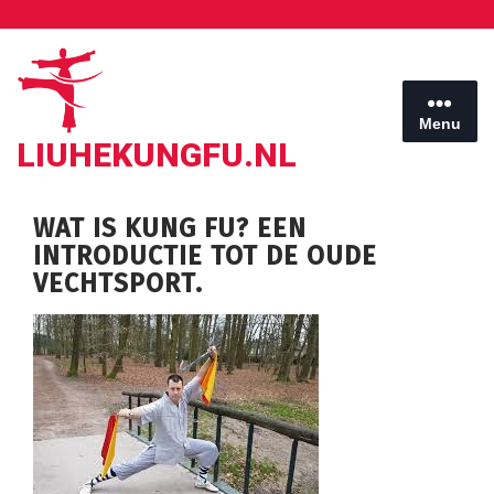
Ga
naar
de
inhoud
Menu
LIUHEKUNGFU.NL
WAT IS KUNG FU? EEN
INTRODUCTIE TOT DE OUDE
VECHTSPORT.