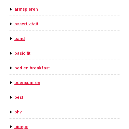
armspieren
assertiviteit
band
basic fit
bed en breakfast
beenspieren
best
bhv
biceps