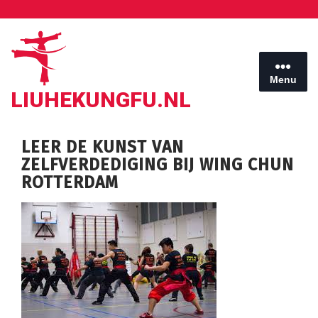
Ga
naar
de
inhoud
Menu
LIUHEKUNGFU.NL
LEER DE KUNST VAN
ZELFVERDEDIGING BIJ WING CHUN
ROTTERDAM