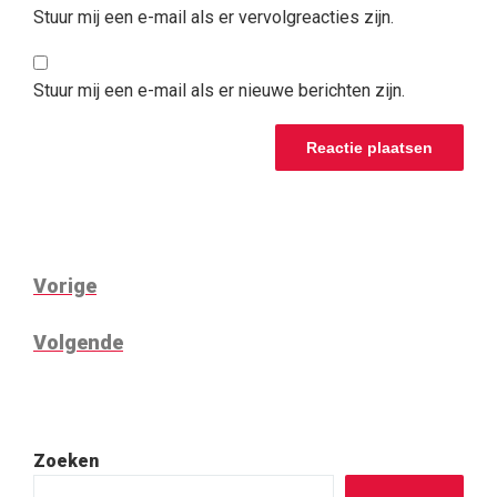
Stuur mij een e-mail als er vervolgreacties zijn.
Stuur mij een e-mail als er nieuwe berichten zijn.
BERICHT
Vorig
Vorige
NAVIGATIE
bericht
Volgend
Volgende
bericht
Zoeken