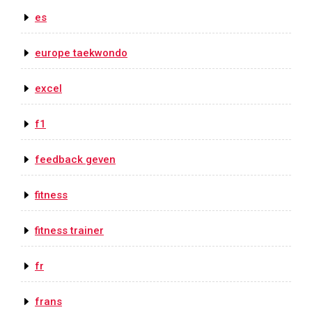
es
europe taekwondo
excel
f1
feedback geven
fitness
fitness trainer
fr
frans