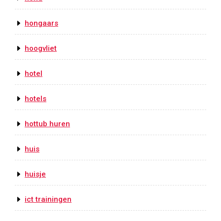
hongaars
hoogvliet
hotel
hotels
hottub huren
huis
huisje
ict trainingen