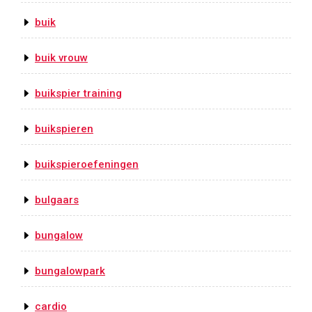
buik
buik vrouw
buikspier training
buikspieren
buikspieroefeningen
bulgaars
bungalow
bungalowpark
cardio