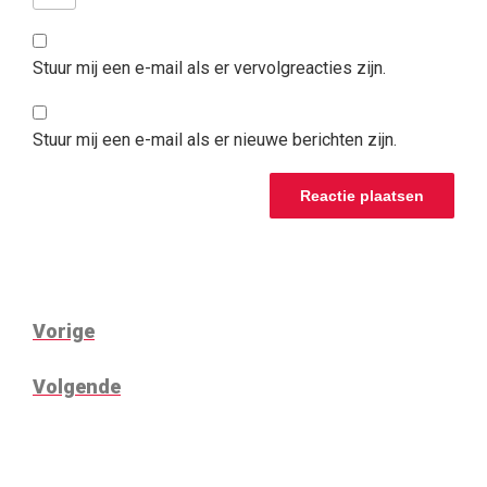
Stuur mij een e-mail als er vervolgreacties zijn.
Stuur mij een e-mail als er nieuwe berichten zijn.
BERICHT
Vorig
Vorige
NAVIGATIE
bericht
Volgend
Volgende
bericht