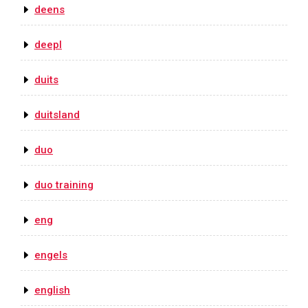
deens
deepl
duits
duitsland
duo
duo training
eng
engels
english