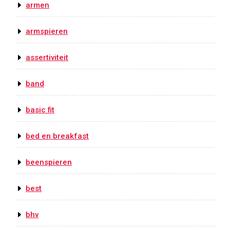
armen
armspieren
assertiviteit
band
basic fit
bed en breakfast
beenspieren
best
bhv