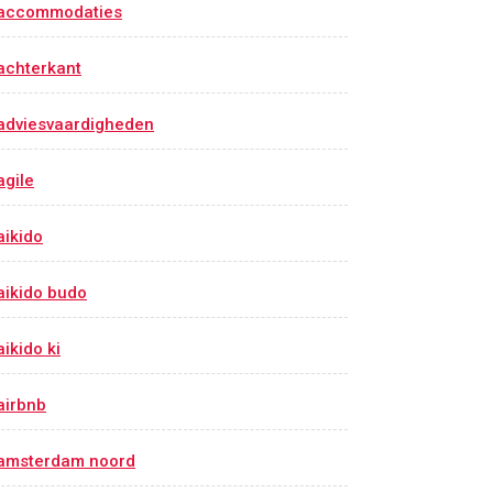
accommodaties
achterkant
adviesvaardigheden
agile
aikido
aikido budo
aikido ki
airbnb
amsterdam noord