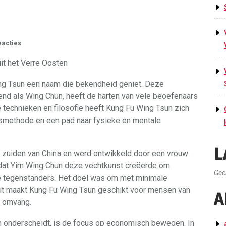
eacties
it het Verre Oosten
ing Tsun een naam die bekendheid geniet. Deze
end als Wing Chun, heeft de harten van vele beoefenaars
e technieken en filosofie heeft Kung Fu Wing Tsun zich
smethode en een pad naar fysieke en mentale
L
t zuiden van China en werd ontwikkeld door een vrouw
dat Yim Wing Chun deze vechtkunst creëerde om
Gee
re tegenstanders. Het doel was om met minimale
Dit maakt Kung Fu Wing Tsun geschikt voor mensen van
A
of omvang.
 onderscheidt, is de focus op economisch bewegen. In