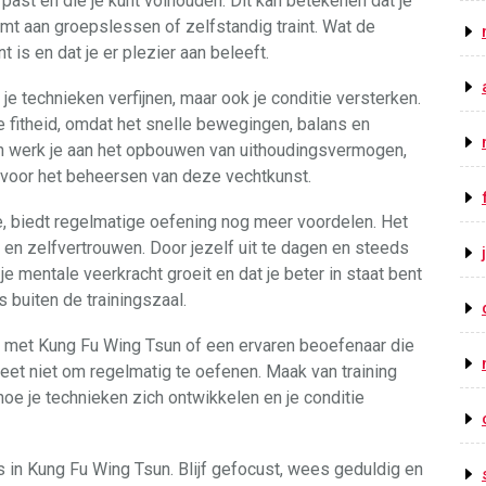
u past en die je kunt volhouden. Dit kan betekenen dat je
mt aan groepslessen of zelfstandig traint. Wat de
 is en dat je er plezier aan beleeft.
 je technieken verfijnen, maar ook je conditie versterken.
 fitheid, omdat het snelle bewegingen, balans en
nen werk je aan het opbouwen van uithoudingsvermogen,
n voor het beheersen van deze vechtkunst.
e, biedt regelmatige oefening nog meer voordelen. Het
s en zelfvertrouwen. Door jezelf uit te dagen en steeds
t je mentale veerkracht groeit en dat je beter in staat bent
 buiten de trainingszaal.
nt met Kung Fu Wing Tsun of een ervaren beoefenaar die
geet niet om regelmatig te oefenen. Maak van training
hoe je technieken zich ontwikkelen en je conditie
s in Kung Fu Wing Tsun. Blijf gefocust, wees geduldig en