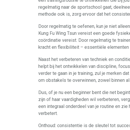
een trainingsroutine te ontwikkelen die bij jo
regelmatig naar de sportschool gaat, deelnee
methode ook is, zorg ervoor dat het consistent
Door regelmatig te oefenen, kun je niet alleen
Kung Fu Wing Tsun vereist een goede fysieke
coördinatie vereist. Door regelmatig te trai
kracht en flexibiliteit – essentiële elemente
Naast het verbeteren van techniek en conditi
helpt bij het ontwikkelen van discipline, focu
verder te gaan in je training, zul je merken da
om obstakels te overwinnen, zowel binnen als
Dus, of je nu een beginner bent die net begi
zijn of haar vaardigheden wil verbeteren, ver
een integraal onderdeel van je routine en zie 
verbetert.
Onthoud: consistentie is de sleutel tot succe