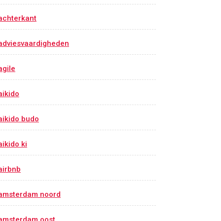
achterkant
adviesvaardigheden
agile
aikido
aikido budo
aikido ki
airbnb
amsterdam noord
amsterdam oost