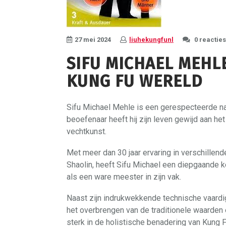
27 mei 2024
liuhekungfunl
0 reacties
SIFU MICHAEL MEHLE
KUNG FU WERELD
Sifu Michael Mehle is een gerespecteerde na
beoefenaar heeft hij zijn leven gewijd aan 
vechtkunst.
Met meer dan 30 jaar ervaring in verschillend
Shaolin, heeft Sifu Michael een diepgaande 
als een ware meester in zijn vak.
Naast zijn indrukwekkende technische vaardi
het overbrengen van de traditionele waarden e
sterk in de holistische benadering van Kung F