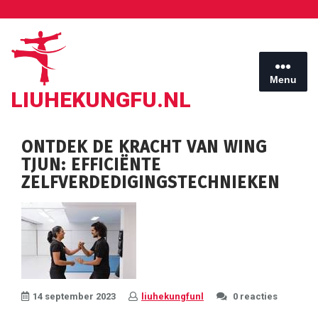
Ga
naar
de
inhoud
Menu
LIUHEKUNGFU.NL
ONTDEK DE KRACHT VAN WING
TJUN: EFFICIËNTE
ZELFVERDEDIGINGSTECHNIEKEN
14 september 2023
liuhekungfunl
0 reacties