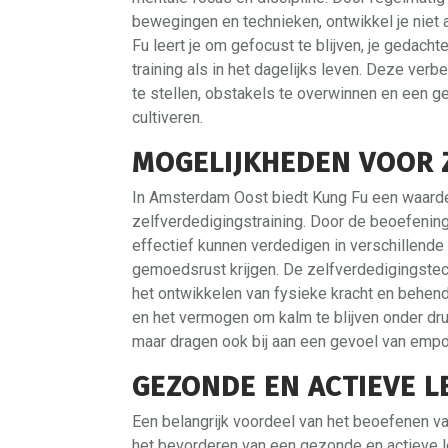
bewegingen en technieken, ontwikkel je niet 
Fu leert je om gefocust te blijven, je gedach
training als in het dagelijks leven. Deze ve
te stellen, obstakels te overwinnen en een 
cultiveren.
MOGELIJKHEDEN VOOR 
In Amsterdam Oost biedt Kung Fu een waarde
zelfverdedigingstraining. Door de beoefenin
effectief kunnen verdedigen in verschillende
gemoedsrust krijgen. De zelfverdedigingstech
het ontwikkelen van fysieke kracht en behend
en het vermogen om kalm te blijven onder druk.
maar dragen ook bij aan een gevoel van emp
GEZONDE EN ACTIEVE L
Een belangrijk voordeel van het beoefenen va
het bevorderen van een gezonde en actieve lev