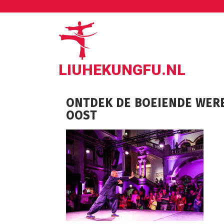
Ga
naar
de
inhoud
LIUHEKUNGFU.NL
ONTDEK DE BOEIENDE WER
OOST