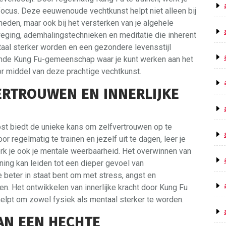
le focus. Deze eeuwenoude vechtkunst helpt niet alleen bij
eden, maar ook bij het versterken van je algehele
eging, ademhalingstechnieken en meditatie die inherent
ntaal sterker worden en een gezondere levensstijl
nde Kung Fu-gemeenschap waar je kunt werken aan het
or middel van deze prachtige vechtkunst.
RTROUWEN EN INNERLIJKE
t biedt de unieke kans om zelfvertrouwen op te
r regelmatig te trainen en jezelf uit te dagen, leer je
erk je ook je mentale weerbaarheid. Het overwinnen van
ning kan leiden tot een dieper gevoel van
beter in staat bent om met stress, angst en
n. Het ontwikkelen van innerlijke kracht door Kung Fu
helpt om zowel fysiek als mentaal sterker te worden.
N EEN HECHTE