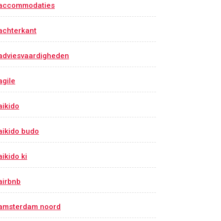
accommodaties
achterkant
adviesvaardigheden
agile
aikido
aikido budo
aikido ki
airbnb
amsterdam noord