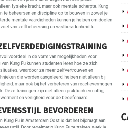
alleen fysieke kracht, maar ook mentale scherpte. Kung
ten te beheersen en discipline op te bouwen in zowel je
rbeterde mentale vaardigheden kunnen je helpen om doelen
gevoel van zelfbeheersing en vastberadenheid te
ZELFVERDEDIGINGSTRAINING
vol voordeel in de vorm van mogelijkheden voor
g van Kung Fu kunnen studenten leren hoe ze zich
 situaties, waardoor ze meer zelfvertrouwen en
nieken die worden aangeleerd, helpen niet alleen bij
igheid, maar ook bij het verbeteren van reactievermogen
 Deze trainingen zijn niet alleen praktisch en nuttig,
owerment en veiligheid voor de beoefenaars.
EVENSSTIJL BEVORDEREN
C
n Kung Fu in Amsterdam Oost is dat het bijdraagt aan
ensstijl. Door regelmatig Kung Fu te trainen, werk je