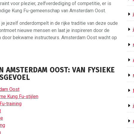
aint voor plezier, zelfverdediging of competitie, er is
evendige Kung Fu-gemeenschap van Amsterdam Oost.
 je jezelf onderdompelt in de rijke traditie van deze oude
l, ontmoet nieuwe mensen en laat je inspireren door de
 door bekwame instructeurs. Amsterdam Oost wacht op
N AMSTERDAM OOST: VAN FYSIEKE
PSGEVOEL
rdam Oost
ne Kung Fu-stijlen
Fu-training
t
ne
ing
n