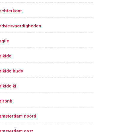
achterkant
adviesvaardigheden
agile
aikido
aikido budo
aikido ki
airbnb
amsterdam noord
amsterdam oost