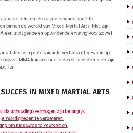
eresseerd bent om deze veeleisende sport te
ren binnen de wereld van Mixed Martial Arts. Met zijn
 MMA een uitdagende en opwindende ervaring voor zowel
e prestaties van professionele vechters of gewoon op
te blijven, MMA kan een boeiende en lonende keuze zijn
sporten.
R SUCCES IN MIXED MARTIAL ARTS
t als uithoudingsvermogen zijn belangrijk.
 je vaardigheden te verbeteren.
sting om blessures te voorkomen.
e rust om overbelasting te voorkomen.