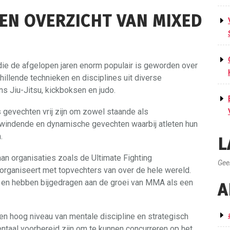
EN OVERZICHT VAN MIXED
die de afgelopen jaren enorm populair is geworden over
illende technieken en disciplines uit diverse
ns Jiu-Jitsu, kickboksen en judo.
 gevechten vrij zijn om zowel staande als
opwindende en dynamische gevechten waarbij atleten hun
.
L
an organisaties zoals de Ultimate Fighting
Gee
rganiseert met topvechters van over de hele wereld.
 en hebben bijgedragen aan de groei van MMA als een
A
n hoog niveau van mentale discipline en strategisch
ntaal voorbereid zijn om te kunnen concurreren op het