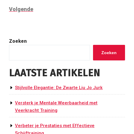
bericht
Volgend
Volgende
bericht
Zoeken
Zoeken
LAATSTE ARTIKELEN
Stijlvolle Elegantie: De Zwarte Liu Jo Jurk
Versterk je Mentale Weerbaarheid met
Veerkracht Training
Verbeter je Prestaties met Effectieve
Schijftraining