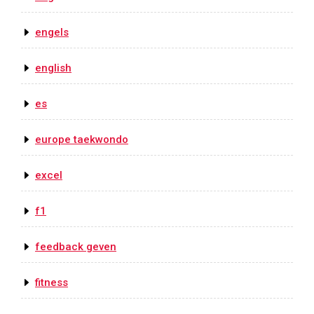
engels
english
es
europe taekwondo
excel
f1
feedback geven
fitness