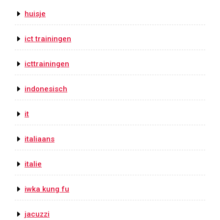
huisje
ict trainingen
icttrainingen
indonesisch
it
italiaans
italie
iwka kung fu
jacuzzi