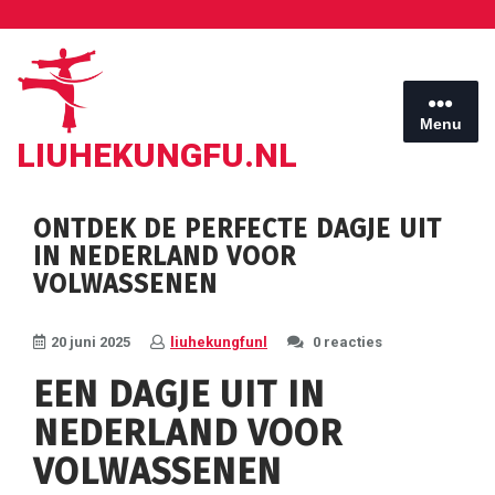
Ga
naar
de
inhoud
Menu
LIUHEKUNGFU.NL
ONTDEK DE PERFECTE DAGJE UIT
IN NEDERLAND VOOR
VOLWASSENEN
20 juni 2025
liuhekungfunl
0 reacties
EEN DAGJE UIT IN
NEDERLAND VOOR
VOLWASSENEN