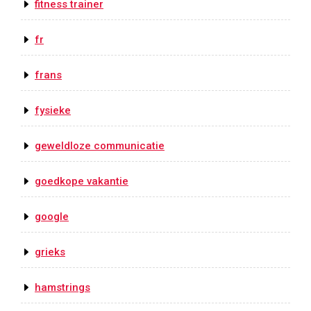
fitness trainer
fr
frans
fysieke
geweldloze communicatie
goedkope vakantie
google
grieks
hamstrings