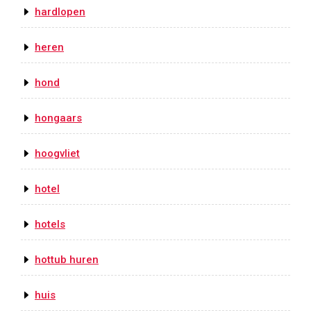
hardlopen
heren
hond
hongaars
hoogvliet
hotel
hotels
hottub huren
huis