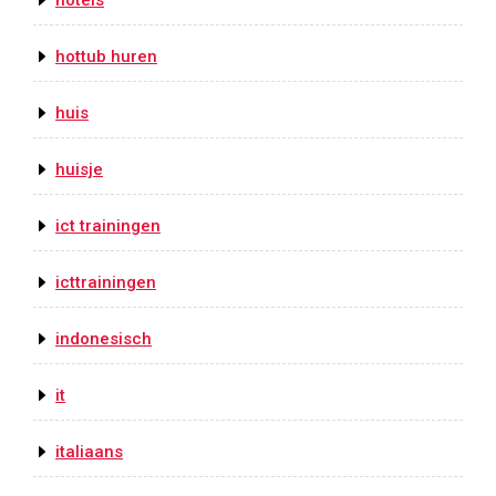
hotels
hottub huren
huis
huisje
ict trainingen
icttrainingen
indonesisch
it
italiaans