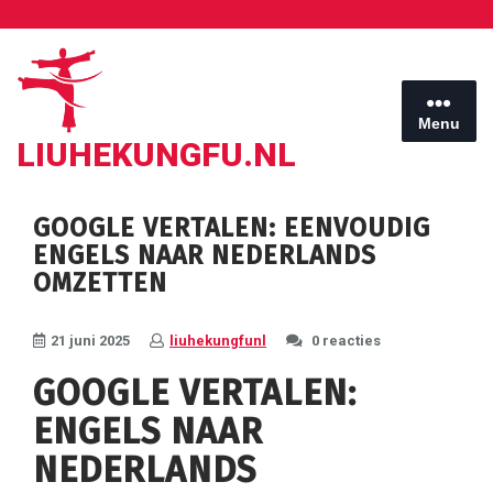
Ga
naar
de
inhoud
Menu
LIUHEKUNGFU.NL
GOOGLE VERTALEN: EENVOUDIG
ENGELS NAAR NEDERLANDS
OMZETTEN
21 juni 2025
liuhekungfunl
0 reacties
GOOGLE VERTALEN:
ENGELS NAAR
NEDERLANDS