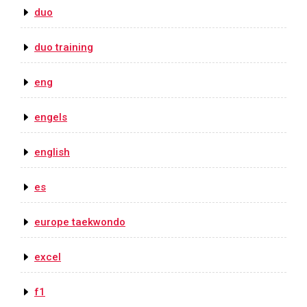
duo
duo training
eng
engels
english
es
europe taekwondo
excel
f1