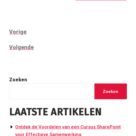
BERICHT
Vorig
Vorige
NAVIGATIE
bericht
Volgend
Volgende
bericht
Zoeken
Zoeken
LAATSTE ARTIKELEN
Ontdek de Voordelen van een Cursus SharePoint
voor Effectieve Samenwerking