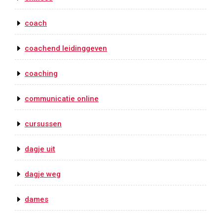
coach
coachend leidinggeven
coaching
communicatie online
cursussen
dagje uit
dagje weg
dames