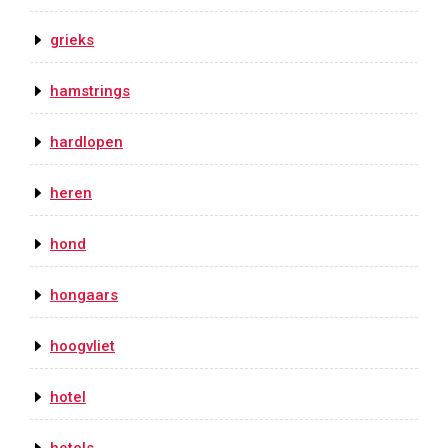
grieks
hamstrings
hardlopen
heren
hond
hongaars
hoogvliet
hotel