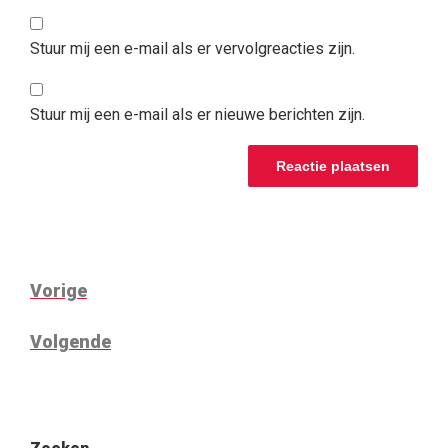
Stuur mij een e-mail als er vervolgreacties zijn.
Stuur mij een e-mail als er nieuwe berichten zijn.
BERICHT
Vorig
Vorige
NAVIGATIE
bericht
Volgend
Volgende
bericht