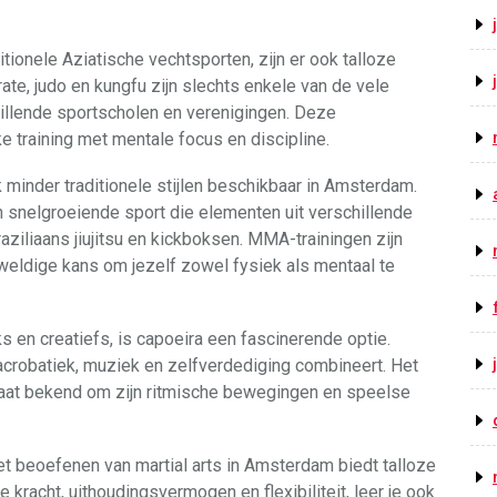
tionele Aziatische vechtsporten, zijn er ook talloze
e, judo en kungfu zijn slechts enkele van de vele
illende sportscholen en verenigingen. Deze
training met mentale focus en discipline.
minder traditionele stijlen beschikbaar in Amsterdam.
 snelgroeiende sport die elementen uit verschillende
ziliaans jiujitsu en kickboksen. MMA-trainingen zijn
weldige kans om jezelf zowel fysiek als mentaal te
s en creatiefs, is capoeira een fascinerende optie.
acrobatiek, muziek en zelfverdediging combineert. Het
aat bekend om zijn ritmische bewegingen en speelse
et beoefenen van martial arts in Amsterdam biedt talloze
 kracht, uithoudingsvermogen en flexibiliteit, leer je ook