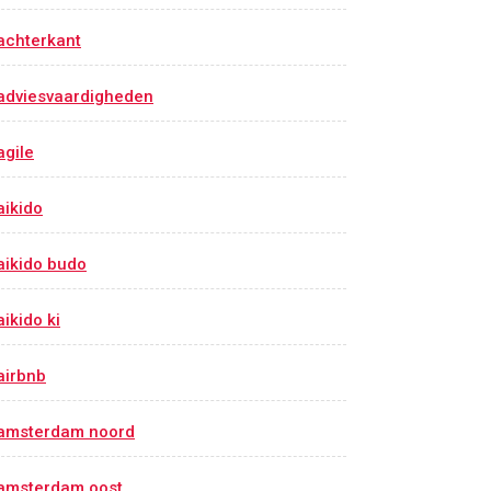
achterkant
adviesvaardigheden
agile
aikido
aikido budo
aikido ki
airbnb
amsterdam noord
amsterdam oost