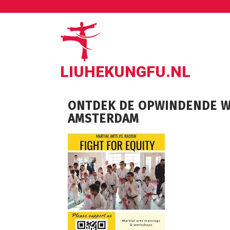
Ga
naar
de
inhoud
LIUHEKUNGFU.NL
ONTDEK DE OPWINDENDE WE
AMSTERDAM